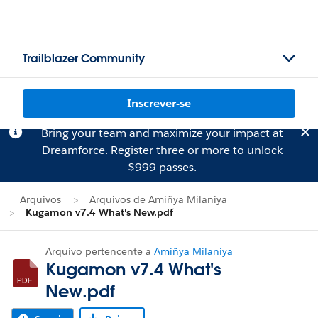
Trailblazer Community
Inscrever-se
Bring your team and maximize your impact at
Dreamforce.
Register
three or more to unlock
$999 passes.
Arquivos
Arquivos de Amiñya Milaniya
Kugamon v7.4 What's New.pdf
Arquivo pertencente a
Amiñya Milaniya
Kugamon v7.4 What's
New.pdf