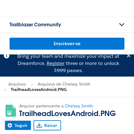
Trailblazer Community
Inscrever-se
Bring your team and maximize your impact at
Dreamforce.
Register
three or more to unlock
$999 passes.
Arquivos
Arquivos de Chelsey Smith
TrailheadLovesAndroid.PNG
Arquivo pertencente a
Chelsey Smith
TrailheadLovesAndroid.PNG
Seguir
Baixar