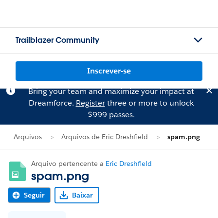
Trailblazer Community
Inscrever-se
Bring your team and maximize your impact at
Dreamforce.
Register
three or more to unlock
$999 passes.
Arquivos
Arquivos de Eric Dreshfield
spam.png
Arquivo pertencente a
Eric Dreshfield
spam.png
Seguir
Baixar