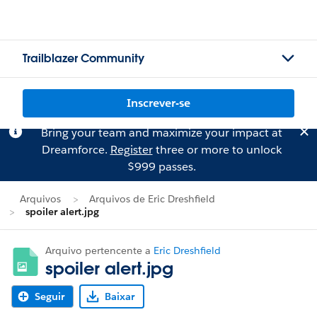
Trailblazer Community
Inscrever-se
Bring your team and maximize your impact at
Dreamforce.
Register
three or more to unlock
$999 passes.
Arquivos
Arquivos de Eric Dreshfield
spoiler alert.jpg
Arquivo pertencente a
Eric Dreshfield
spoiler alert.jpg
Seguir
Baixar