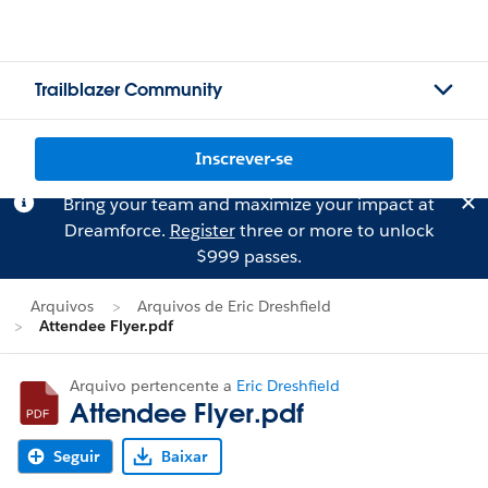
Trailblazer Community
Inscrever-se
Bring your team and maximize your impact at
Dreamforce.
Register
three or more to unlock
$999 passes.
Arquivos
Arquivos de Eric Dreshfield
Attendee Flyer.pdf
Arquivo pertencente a
Eric Dreshfield
Attendee Flyer.pdf
Seguir
Baixar