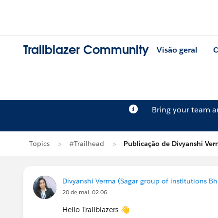
Trailblazer Community
Visão geral
C
Bring your team 
Topics
#Trailhead
Publicação de Divyanshi Ve
Divyanshi Verma (Sagar group of institutions Bh
20 de mai. 02:06
Hello Trailblazers 👋