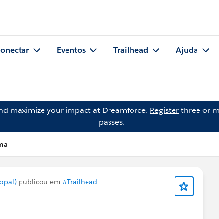
onectar
Eventos
Trailhead
Ajuda
and maximize your impact at Dreamforce.
Register
three or m
passes.
rma
opal)
publicou em
#Trailhead