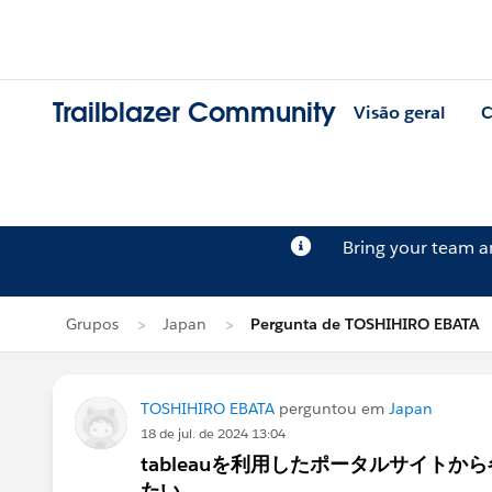
Trailblazer Community
Visão geral
C
Bring your team 
Grupos
Japan
Pergunta de TOSHIHIRO EBATA
TOSHIHIRO EBATA
perguntou em
Japan
18 de jul. de 2024 13:04
tableauを利用したポータルサイト
たい