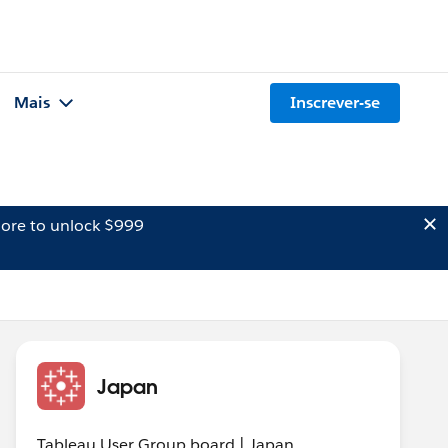
Mais
Inscrever-se
ore to unlock $999
Japan
Tableau User Group board | Japan