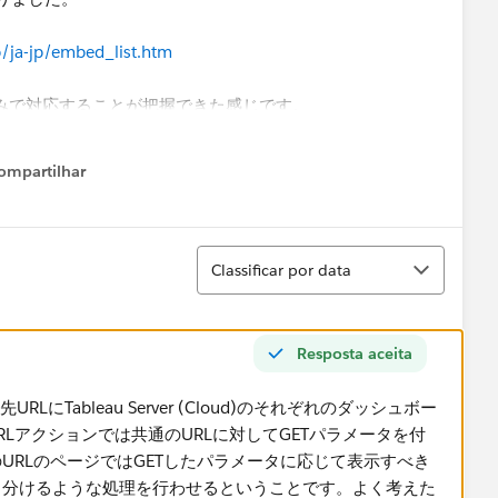
p/ja-jp/embed_list.htm
込みで対応することが把握できた感じです。
dding_api/en-us/docs/embedding_api_about.html
ompartilhar
Show menu
ダッシュボードを新しいブラウザのタブで開きたいと考えて
Classificar
Classificar por data
す。
Resposta aceita
にTableau Server (Cloud)​のそれぞれのダッシュボー
RLアクションでは共通のURLに対してGETパラメータを付
URLのページではGETしたパラメータに応じて表示すべき
り分けるような処理を行わせるということです。よく考えた