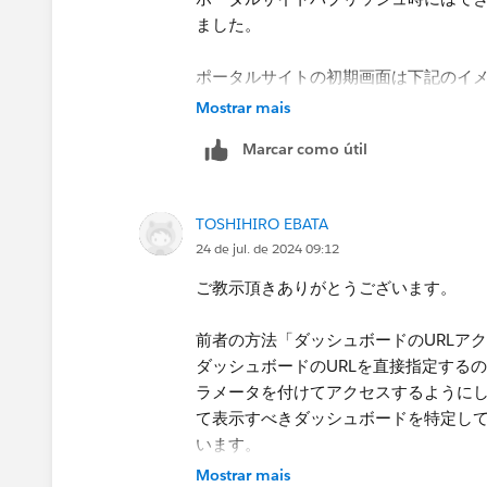
実現したいことは、ポータルサイトか
ました。
換わるのではなく新規に追加され表示
上記の場合ですと
ポータルサイトの初期画面は下記のイメ
ポータルサイト・営業利益・売上高と
Mostrar mais
URLアクションはご教示されたように
Marcar como útil
ポータルサイトから各ダッシュボード
ます。
TOSHIHIRO EBATA
24 de jul. de 2024 09:12
「遷移先を制御するWebページを途中
説明不足大変申し訳ございません。
のダッシュボードを表示するような形
ご教示頂きありがとうございます。
何卒よろしくお願い申し上げます。
改めてご教示頂ければと思います。
前者の方法「ダッシュボードのURLアクションの
ダッシュボードのURLを直接指定するの
ラメータを付けてアクセスするようにし
て表示すべきダッシュボードを特定し
います。
Mostrar mais