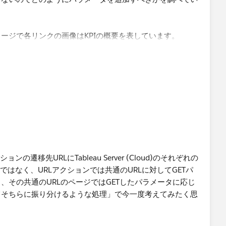
ら複数ダッシュボードを選択した際、ブラウザのタブが置き
できればと考えています。
ージで各リンクの画像はKPIの概要を表しています。
順にブラウザのタブを並べ表示したいです。
しています。
を選択した際ブラウザの新規タブを起動させ表示したく思い
に挟み、そこから新しいタブで埋め込みAPIを使用して目的
」に関して詳細にご教示頂ければ幸甚です。
遷移先URLにTableau Server (Cloud)のそれぞれの
ではなく、URLアクションでは共通のURLに対してGETパ
、その共通のURLのページではGETしたパラメータに応じ
てそちらに振り分けるような処理」で今一度考えてみたく思