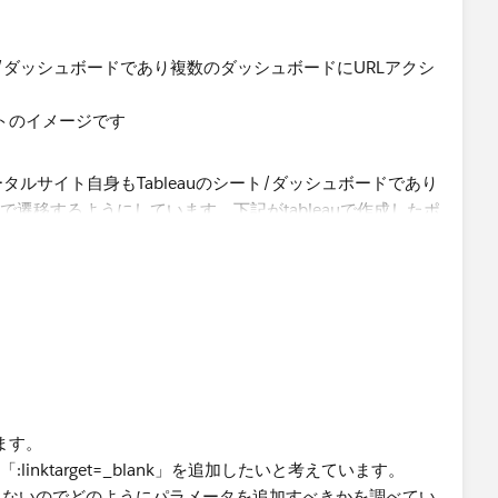
ート/ダッシュボードであり複数のダッシュボードにURLアクシ
イトのイメージです
ラウザで新規タブがでます。
ます。
択すると営業利益のタブが売上高に変わります。
inktarget=_blank」を追加したいと考えています。
きないのでどのようにパラメータを追加すべきかを調べてい