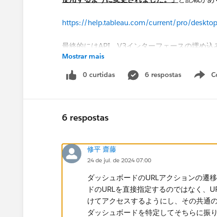
https://help.tableau.com/current/pro/deskto
最終的にはAPI V3インターフェースの埋め
Mostrar mais
https://help.tableau.com/current/api/embe
0 curtidas
6 respostas
C
ポータルサイトからURLリンクを利用して各
いますが実現方法が把握できません。
6 respostas
どのように実現すべきかご教示頂きたく思いま
修平 齋藤
何卒よろしくお願い申し上げます。
24 de jul. de 2024 07:00
ダッシュボードのURLアクションの遷移先URL
ドのURLを直接指定するのではなく、U
けてアクセスするようにし、その共通の
ダッシュボードを特定してそちらに振