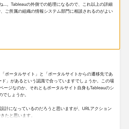
...。Tableauの外側での処理になるので、これ以上の詳細
で、ご所属の組織の情報システム部門に相談されるのがよい
nktarget=_blank」を追加したいと考えています。ポータ
でどのようにパラメータを追加すべきか​
案内するときにパラメータ付きのリンクを送るようにする
ているダッシュボード自体を埋め込みAPIでWebページに
e段階でカスタムパラメータ​として設定するという方法も考えられ
「ポータルサイト​」と「ポータルサイトからの遷移先であ
を挟む方法よりもこちらのほうがシンプルでよいだろうと思
ッシュボード」があるという認識で合っていますでしょうか。この場
ポータルダッシュボードに直接アクセスされてしまうと機能しないと
ページなのか、それともポータルサイト自身もTableauのシ
のでしょうか。
る設計になっているのだろうと思いますが、URLアクション
きたと思います。​