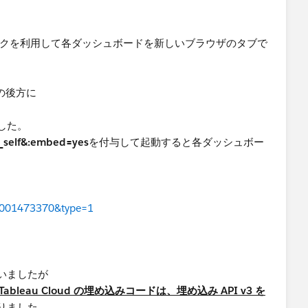
Lリンクを利用して各ダッシュボードを新しいブラウザのタブで
の後方に
した。
=_self&:embed=yes
を付与して起動すると各ダッシュボー
id=001473370&type=1
いましたが
降と Tableau Cloud の埋め込みコードは、埋め込み API v3 を
りました。