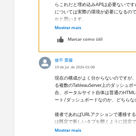
らこれだと埋め込みAPIは必要ないですね
については実際の環境が必要になるの
かと思います。
Mostrar mais
Marcar como útil
>>ポータルサイトが起動するURLに「:li
ルサイトパブリッシュ時にはできないの
修平 齋藤
という点についてはポータルサイトを
19 de jul. de 2024 01:08
か、あるいはポータルサイトとして扱っ
埋め込むようにし、そのInitializ
現在の構成がよく分からないのですが、
ます。前述の遷移先を制御するページ
る複数のTableauServer上のダ
いますが、Tableau Serverの
合、ポータルサイト自体は普通のHTML
いう懸念は残ります。
ート/ダッシュボードなのか、どちらな
後者であればURLアクションで遷移す
は既定で新しいタブを開くように設定で
Mostrar mais