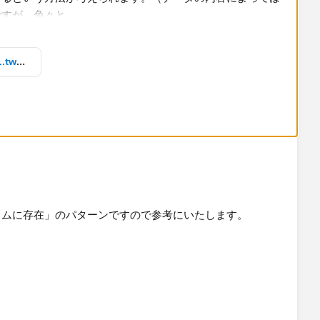
年度ごとの実績と計画のヘッダ_ss1.twbx
ド上の別カラムに存在する場合は、ヘッダとグラフでシート
せるという方法が考えられます。（データの内容によっては
ですが、色々と条件が付きます。）
ラムに存在」のパターンですので参考にいたします。