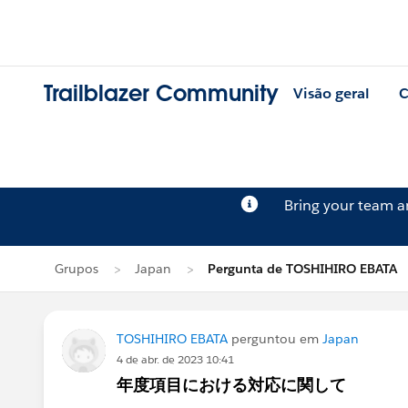
Trailblazer Community
Visão geral
C
Bring your team 
Grupos
Japan
Pergunta de TOSHIHIRO EBATA
TOSHIHIRO EBATA
perguntou em
Japan
4 de abr. de 2023 10:41
年度項目における対応に関して