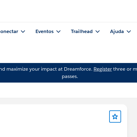
onectar
Eventos
Trailhead
Ajuda
and maximize your impact at Dreamforce.
Register
three or m
passes.