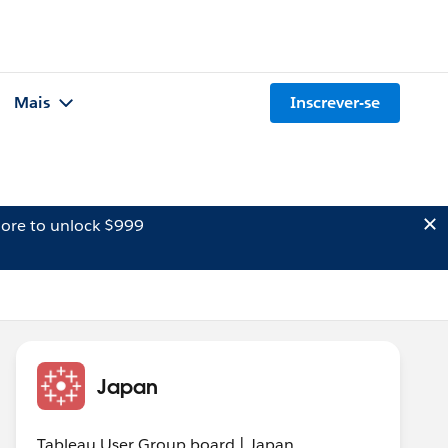
Mais
Inscrever-se
ore to unlock $999
Japan
Tableau User Group board | Japan