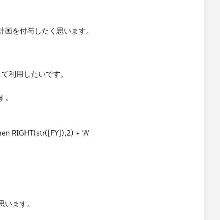
。
計画を付与したく思います。
として利用したいです。
す。
hen RIGHT(str([FY]),2) + 'A'
思います。