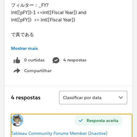
フィルター：_FY?
int([pFY])-1 <=int([Fiscal Year]) and
int([pFY]) >= int([Fiscal Year])
で真である
Mostrar mais
フィルター：_Month?
[pMonth]=[Month]
0 curtidas
4 respostas
で真である
Compartilhar
Show menu
パラメータの値を選択することで該当年度と該当年度-1
また
月度が選択させます。
Classificar
4 respostas
Classificar por data
前年度値の計算式ですが
_前年QTY
Resposta aceita
ZN ( IF DATEADD("year",-1,[year_month]) <=
DATEADD("year",0,[year_month])
Tableau Community Forums Member (Inactive)