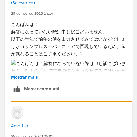
AND DATEDIFF('month',DATEADD("year",1,
(Salesforce)
[year_month]),[year_month])=-12
29 de nov. de 2023 14:14
THEN [QTY] END )
こんばんは！
該当年度のものが表示されます。
解答になっていない際は申し訳ございません。
このような当年度・前年度を表示させる項目が多々あり
以下の手法で前年の値を出力させてみてはいかがでしょ
ました前年度比較もあります。
うか（サンプルスーパーストアで再現しているため、値
が異なることはご了承ください。）
この点いかに対応すべきかご教示いただけますでしょう
Mostrar mais
か。
何卒宜しくお願い致します。
Marcar como útil
①フィルター：_FY?の修正
②2014を非表示
Ame Tso
29 de nov. de 2023 06:03