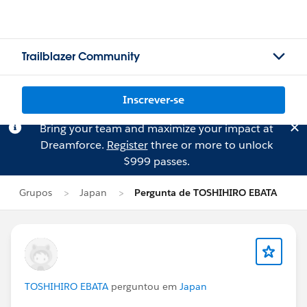
Trailblazer Community
Inscrever-se
Bring your team and maximize your impact at
Dreamforce.
Register
three or more to unlock
$999 passes.
Grupos
Japan
Pergunta de TOSHIHIRO EBATA
TOSHIHIRO EBATA
perguntou em
Japan