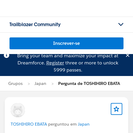
Trailblazer Community
Inscrever-se
Bring your team and maximize your impact at
Dreamforce.
Register
three or more to unlock
$999 passes.
Grupos
Japan
Pergunta de TOSHIHIRO EBATA
TOSHIHIRO EBATA
perguntou em
Japan