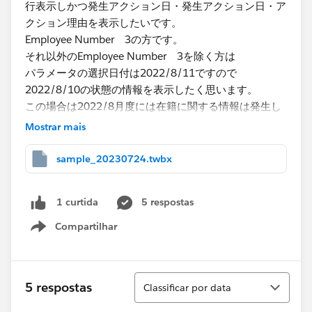
行表示しかつ発生アクション日・発生アクション日・ア
クション理由を表示したいです。
Employee Number 3の方です。
それ以外のEmployee Number 3を除く方は
パラメータの選択日付は2022/8/11ですので
2022/8/10の状態の情報を表示したく思います。
この場合は2022/8月度には在籍に関する情報は発生し
ていないので
Mostrar mais
アクション日・発生アクション日・アクション理由に関
しては非表示にする。
sample_20230724.twbx
Employee Number 1-6の2022/8の在籍状態を表示さ
5 respostas
1 curtida
せ、もし2022/8に在籍に関する情報があれば全て表示
したく思います。
Compartilhar
Show menu
​イメージとしては赤下線の情報を表示
Classificar
5 respostas
Classificar por data