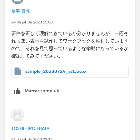
で最も新しい日付を取ろうとしています。
修平 齋藤
IF文の条件を見ると、パラメータの選択日付が [Start
24 de jul. de 2023 15:00
Date] より大きく [End Date] 以下であるという条件に
要件を正しく理解できているか分かりませんが、一応そ
なっています。概念的に書き換えると
れっぽい表示を試作してワークブックを添付しています
[Start Date] < [p_選択日付] <= [End Date]
ので、それを見て思っているような挙動になっているか
となり、そのレコードが持つ期間の範囲内であるという
確認してみてください。
条件です。これはパラメータの選択日付時点で有効な在
籍情報であるという判定になります。
sample_20230724_ss1.twbx
ここまでをつなげると、式の右辺は「
パラメータ日付時
点で有効な在籍情報のうち、最も新しい [Start Date]
Marcar como útil
を [Employee Number] ごとに特定する
」という意味
になります。左辺は [Start Date] でこれと右辺はイコー
ルでつなげている判定式なので、パラメータ日付時点で
有効な最新のレコードであればTrue、そうでなければ
Falseを返すことになります。これをフィルタに入れて
TOSHIHIRO EBATA
真（True）のみを保持していますから、その結果有効な
24 de jul. de 2023 22:18