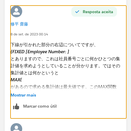
Resposta aceita
2022/12/08が選択日付の場合は赤下線の情報を表示し
たいです。
修平 齋藤
8 de set. de 2023 00:14
下線が引かれた部分の右辺についてですが、
{FIXED [Employee Number: ]
全体に対するフィルターのかけ方が分からずご協力をお
とありますので、これは社員番号ごとに何かひとつの集
願いしたく思います。
計値を求めようとしていることが分かります。ではその
VIZのシートは在籍系_選択日付末在籍となります。
集計値とは何かというと
MAX(
何卒よろしくお願い申し上げます。
があるので求める集計値は最大値です。このMAX関数
の中は
Mostrar mais
IF [Start Date] < [p_選択日付] AND [End Date] >= [p_
Marcar como útil
選択日付] THEN [Start Date] END
が入っています。IF文なので条件を満たしたデータの最
大値を取ることを意味します。集計対象になるデータは
[Start Date] なので最大の日付、つまり在籍情報のなか