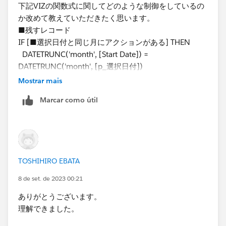
下記VIZの関数式に関してどのような制御をしているの
か改めて教えていただきたく思います。
■残すレコード
IF [■選択日付と同じ月にアクションがある] THEN
DATETRUNC('month', [Start Date]) =
DATETRUNC('month', [p_選択日付])
ELSE
Mostrar mais
[Start Date] = {FIXED [Employee Number]:
Marcar como útil
MAX(IF [Start Date] < [p_選択日付] AND [End Date]
>= [p_選択日付] THEN [Start Date] END)}
END
下線部分となります。
TOSHIHIRO EBATA
何卒よろしくお願い申し上げます。
8 de set. de 2023 00:21
ありがとうございます。
理解できました。