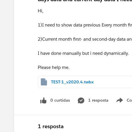
Hi,
1)I need to show data previous Every month fir
2)Current month first- and second-day data an
I have done manually but i need dynamically.
Please help me.
TEST-1_v2020.4.twbx
0 curtidas
1 resposta
Co
S
1 resposta