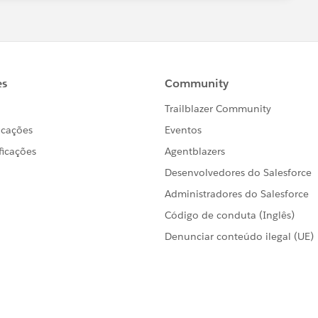
 Best
or
Upvote
!)