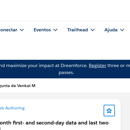
onectar
Eventos
Trailhead
Ajuda
and maximize your impact at Dreamforce.
Register
three or m
passes.
gunta de Venkat M
eb Authoring
onth first- and second-day data and last two
.