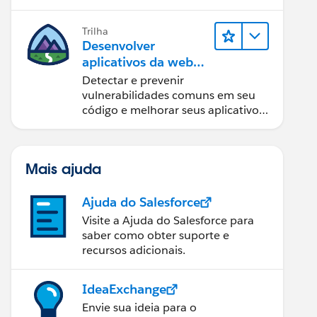
Trilha
Desenvolver
aplicativos da web
seguros
Detectar e prevenir
vulnerabilidades comuns em seu
código e melhorar seus aplicativos
 THEN [Sales]
da web.
Mais ajuda
Ajuda do Salesforce
Visite a Ajuda do Salesforce para
saber como obter suporte e
recursos adicionais.
IdeaExchange
Envie sua ideia para o