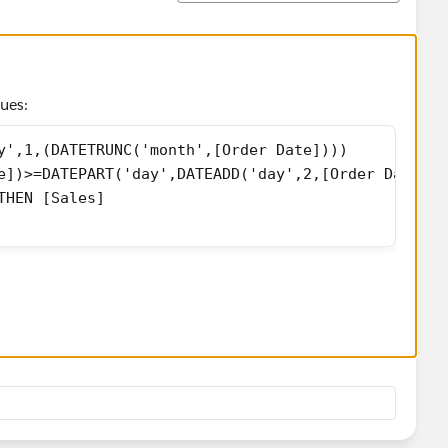
lues:
y',1,(DATETRUNC('month',[Order Date]))) 
e])>=DATEPART('day',DATEADD('day',2,[Order Date]))
THEN [Sales]
display just those values you could use the following on the
1,(DATETRUNC('month',[Order Date]))) 
e])>=DATEPART('day',DATEADD('day',2,[Order Date]))