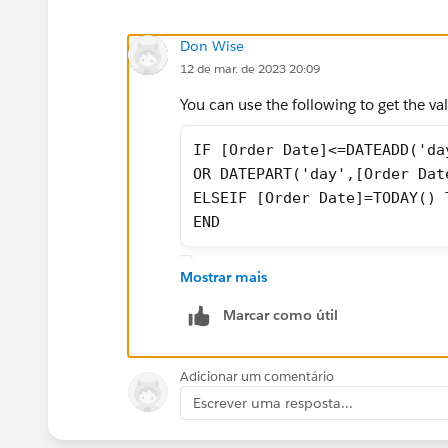
Don Wise
12 de mar. de 2023 20:09
You can use the following to get the va
IF [Order Date]<=DATEADD('da
OR DATEPART('day',[Order Dat
ELSEIF [Order Date]=TODAY() 
END
Mostrar mais
Marcar como útil
If you also need that to be a filter to 
Filters Card:
Adicionar um comentário
Escrever uma resposta...
[Order Date]<=DATEADD('day',
OR DATEPART('day',[Order Dat