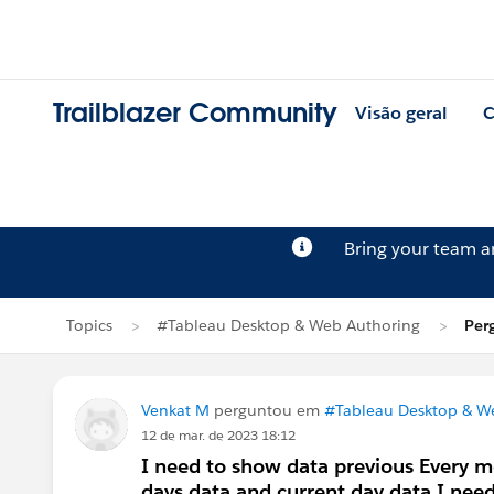
Trailblazer Community
Visão geral
C
Bring your team 
Topics
#Tableau Desktop & Web Authoring
Per
Venkat M
perguntou em
#Tableau Desktop & W
12 de mar. de 2023 18:12
I need to show data previous Every m
days data and current day data I need