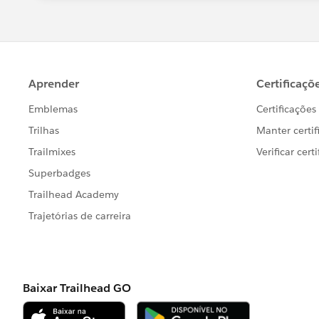
OR[Order Date]=TODAY()
Set to TRUE:
Best, Don
(Please, don't forget to click
Select as