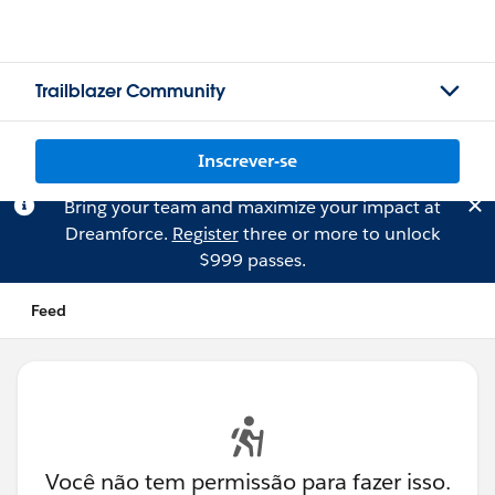
Trailblazer Community
Inscrever-se
Bring your team and maximize your impact at
Dreamforce.
Register
three or more to unlock
$999 passes.
Feed
Você não tem permissão para fazer isso.