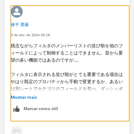
修平 齋藤
3 de dez. de 2024 00:18
残念ながらフィルタのメンバーリストの並び順を他のフ
ィールドによって​制御することはできません。昔から要
望の多い機能ではあるのですが...。
フィルタに表示される並び順がとても重要である場合は
やはり既定のプロパティから手動で変更するか、あるい
は別シートでカテゴリのフィールドを並べ、ダッシュボ
ードに入れてフィルタアクションを起動するかという方
Mostrar mais
法をとるほかないと思います。
Marcar como útil