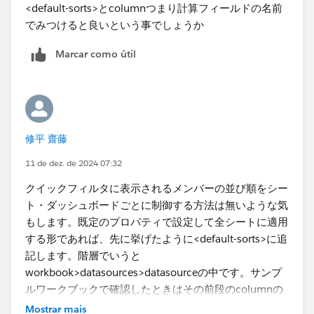
<default-sorts>とcolumnつまり計算フィールドの名前
でみつけると良いという事でしょうか
Marcar como útil
修平 齋藤
11 de dez. de 2024 07:32
クイックフィルタに表示されるメンバーの並び順をシー
ト・ダッシュボードごとに制御する方法は無いような気
もします。既定のプロパティで設定して全シートに適用
する形であれば、先に挙げたように<default-sorts>に追
記します。階層でいうと
workbook>datasources>datasourceの中です。サンプ
ルワークブックで確認したときはその前段のcolumnの
並びのところでcolumn-instanceを作っておかないと参
Mostrar mais