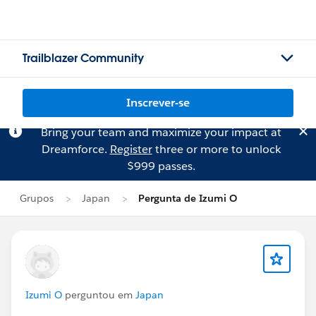
Trailblazer Community
Inscrever-se
Bring your team and maximize your impact at
Dreamforce.
Register
three or more to unlock
$999 passes.
Grupos
Japan
Pergunta de Izumi O
Izumi O
perguntou em
Japan