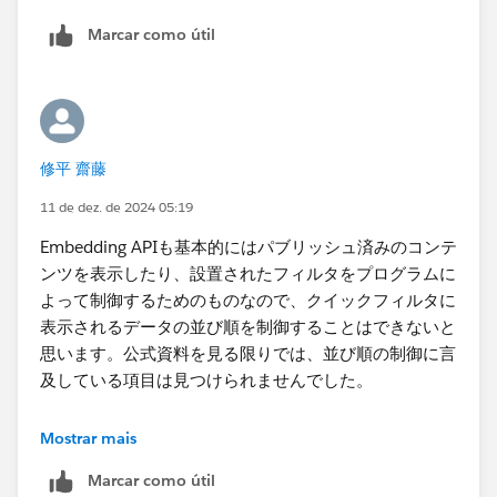
照できなかったので、それも追記する必要があるかもし
Marcar como útil
れません。
修平 齋藤
11 de dez. de 2024 05:19
Embedding APIも基本的にはパブリッシュ済みのコンテ
ンツを表示したり、設置されたフィルタをプログラムに
よって制御するためのものなので、クイックフィルタに
表示されるデータの並び順を制御することはできないと
思います。公式資料を見る限りでは、並び順の制御に言
及している項目は見つけられませんでした。
推奨されない裏技になりますが、ワークブック (.twb フ
Mostrar mais
ァイル) のXMLを直接編集する方法があります。当然サ
Marcar como útil
ポート外で、うっかり既定のプロパティのソート画面を