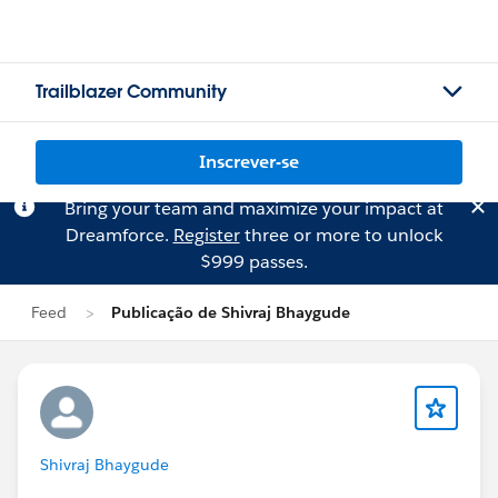
Trailblazer Community
Inscrever-se
Bring your team and maximize your impact at
Dreamforce.
Register
three or more to unlock
$999 passes.
Feed
Publicação de Shivraj Bhaygude
Shivraj Bhaygude