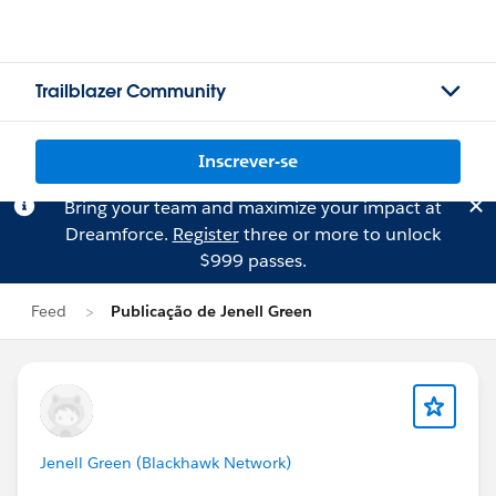
Trailblazer Community
Inscrever-se
Bring your team and maximize your impact at
Dreamforce.
Register
three or more to unlock
$999 passes.
Feed
Publicação de Jenell Green
Jenell Green (Blackhawk Network)