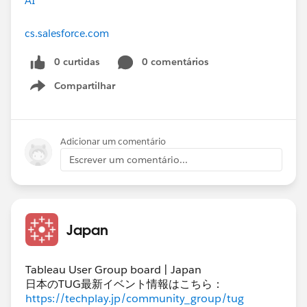
AI
cs.salesforce.com
0 curtidas
0 comentários
Compartilhar
Show menu
Adicionar um comentário
Escrever um comentário...
Japan
Tableau User Group board | Japan
日本のTUG最新イベント情報はこちら：
https://techplay.jp/community_group/tug