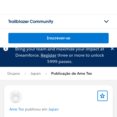
Trailblazer Community
Inscrever-se
Bring your team and maximize your impact at
Dreamforce.
Register
three or more to unlock
$999 passes.
Grupos
Japan
Publicação de Ame Tso
Ame Tso
publicou em
Japan