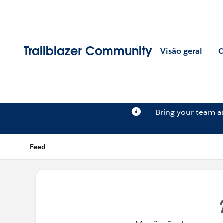
Trailblazer Community
Visão geral
C
Bring your team 
Feed