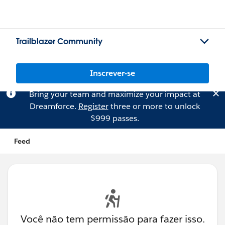
Trailblazer Community
Inscrever-se
Bring your team and maximize your impact at
Dreamforce.
Register
three or more to unlock
$999 passes.
Feed
Você não tem permissão para fazer isso.