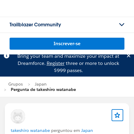
Trailblazer Community
Inscrever-se
Bring your team and maximize your impact at
Dreamforce.
Register
three or more to unlock
$999 passes.
Grupos
Japan
Pergunta de takeshiro watanabe
takeshiro watanabe
perguntou em
Japan