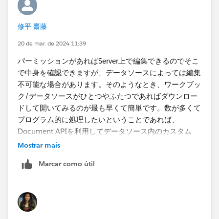
そこからデータソースをダウンロードします。ダウンロ
ードしたファイルをTableau Desktopで開けば、そこに
含まれるカスタムSQLの内容を知ることができます。
修平 齋藤
20 de mar. de 2024 11:39
パーミッションがあればServer上で編集できるのでそこ
で中身を確認できますが、データソースによっては編集
不可能な場合があります。そのようなとき、ワークブッ
ク/データソースがひとつやふたつであればダウンロー
ドして開いてみるのが最も早くて簡単です。数が多くて
プログラム的に処理したいということであれば、
Document APIを利用してデータソース内のカスタム
SQLを取得することができます。
Mostrar mais
ドキュメント API (tableau.com)
Marcar como útil