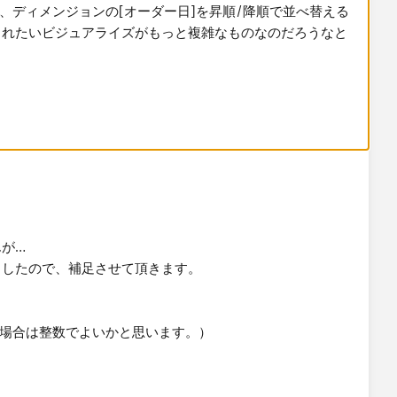
、ディメンジョンの[オーダー日]を昇順/降順で並べ替える
されたいビジュアライズがもっと複雑なものなのだろうなと
アライズに必要な値を計算で求めるのが良いかと思います。
あえてLOD表現を使ってみると、
る
ー日])}
ー日との差を求める
初のオーダー日],[オーダー日])
が…
ましたので、補足させて頂きます。
ータ上に存在する場合、集計してしまうので​メジャーを合
い場合は整数でよいかと思います。）
は顧客ごとの最初のオーダー日から、オーダー日の日が経
ごとに日付でデータを整列させることができます。