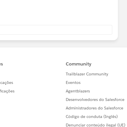
う条件でしたが、純粋にディメンジョンを全く使わないビジュ
加する
かったので、このような回答をさせていただきました。
在することを加味し、「平均」としています。
。「表計算の追加」から次のように設定。