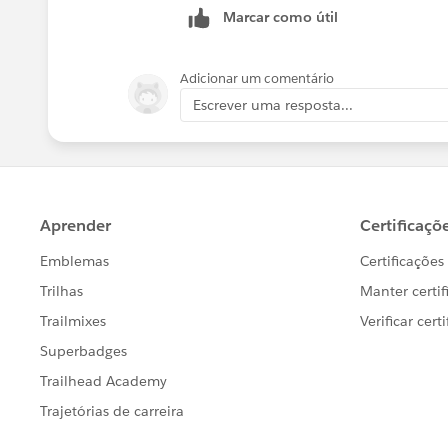
Marcar como útil
Adicionar um comentário
Escrever uma resposta...
​"ディメンジョンを使用せずに"とい
②​「日付」のメジャーをグラフ内に追
アライズというのは私には思いつかな
​※ここでは同一日付が複数レコード存
​③「日付」のメジャーの▽をクリック
④不連続に変換
​⑤日付順のランクが取得できる
ご参考になりましたら、幸いです。