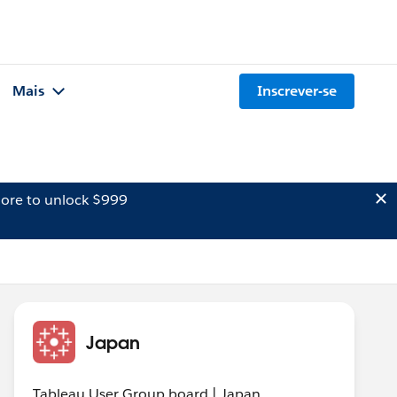
Mais
Inscrever-se
ore to unlock $999
Japan
Tableau User Group board | Japan