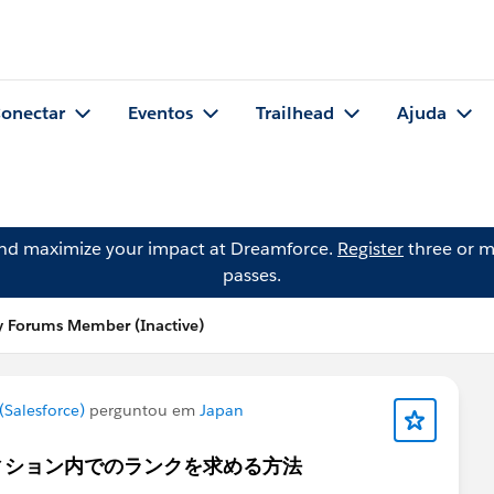
onectar
Eventos
Trailhead
Ajuda
and maximize your impact at Dreamforce.
Register
three or m
passes.
 Forums Member (Inactive)
Salesforce)
perguntou em
Japan
ィション内でのランクを求める方法