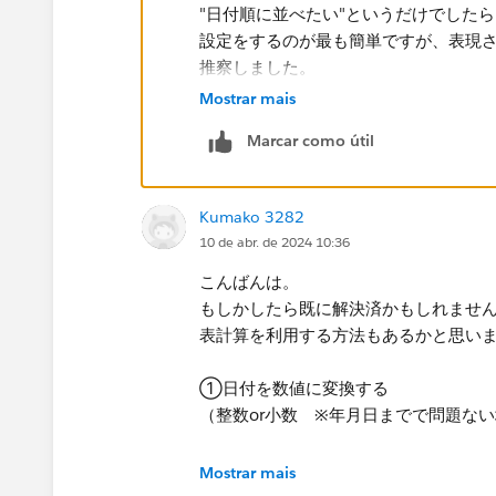
"日付順に並べたい"というだけでしたら
設定をするのが最も簡単ですが、表現
推察しました。
Mostrar mais
LOD表現を使って、表現したいビジュ
Marcar como útil
例えば上記のような簡単な並べ替えを​
①顧客ごとの最初のオーダー日を求め
Kumako 3282
​計算式：{FIXED [顧客名]:MIN([オーダ
10 de abr. de 2024 10:36
②​①で求めた顧客ごとの最初のオーダ
こんばんは。
計算式：​DATEDIFF('day',[顧客の最
もしかしたら既に解決済かもしれません
表計算を利用する方法もあるかと思い
③②は同じ顧客、同じオーダー日がデ
計から平均に変える
①日付を数値に変換する
（整数or小数 ※年月日までで問題な
ということをしてあげれば、③の数字
つほどに数値が大きくなるので、顧客
Mostrar mais