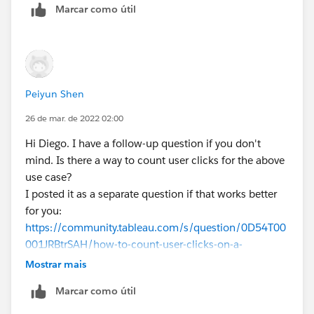
Marcar como útil
Peiyun Shen
26 de mar. de 2022 02:00
Hi Diego. I have a follow-up question if you don't
mind. Is there a way to count user clicks for the above
use case?
I posted it as a separate question if that works better
for you:
https://community.tableau.com/s/question/0D54T00
001JRBtrSAH/how-to-count-user-clicks-on-a-
worksheet
Mostrar mais
Marcar como útil
Thank you so much!!