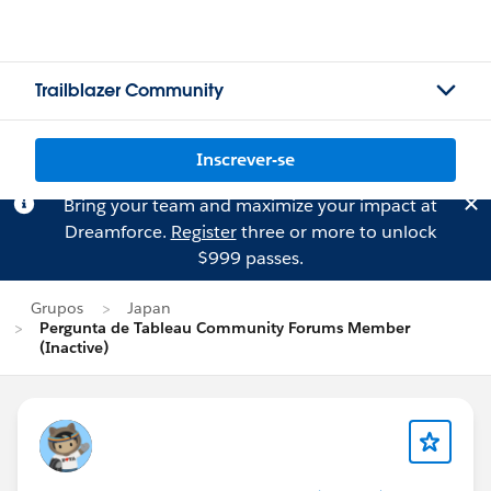
Trailblazer Community
Inscrever-se
Bring your team and maximize your impact at
Dreamforce.
Register
three or more to unlock
$999 passes.
Grupos
Japan
Pergunta de Tableau Community Forums Member
(Inactive)