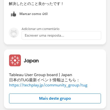
解決したとのこと良かったです！
Marcar como útil
Adicionar um comentário
Escrever uma resposta...
Japan
Tableau User Group board | Japan
日本のTUG最新イベント情報はこちら：
https://techplay.jp/community_group/tug
Mais deste grupo