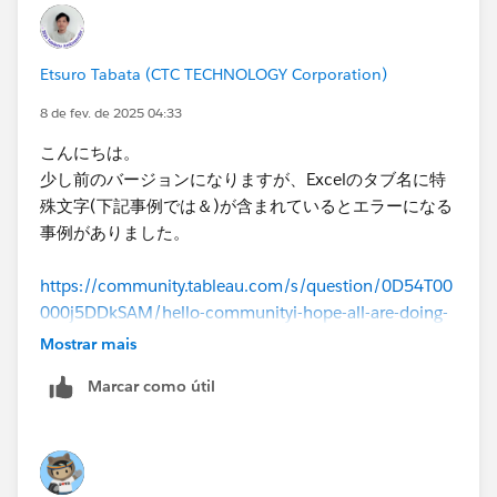
Etsuro Tabata (CTC TECHNOLOGY Corporation)
8 de fev. de 2025 04:33
こんにちは。
少し前のバージョンになりますが、Excelのタブ名に特
殊文字(下記事例では＆)が含まれているとエラーになる
事例がありました。
https://community.tableau.com/s/question/0D54T00
000j5DDkSAM/hello-communityi-hope-all-are-doing-
goodi-have-a-question-regarding-the-new-tableau-
Mostrar mais
prep-20212
Marcar como útil
先月までは問題無くフローが実行出来ていたようですの
で、先月と今月のExcelファイルの差異を確認してみる
のも良いかもしれません。​