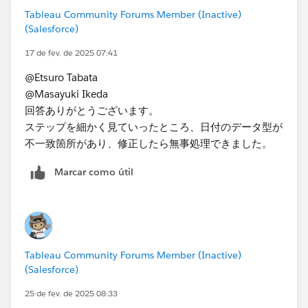
また、最新版のPrep Builderでフローを実行してみるの
Tableau Community Forums Member (Inactive)
も一案です。
(Salesforce)
Prepのログを確認すると原因が特定できる可能性もあり
17 de fev. de 2025 07:41
ます。
@Etsuro Tabata
下記手順で問題発生時のログが取得できます。​
@Masayuki Ikeda
https://help.salesforce.com/s/articleView?
回答ありがとうございます。
id=001453780&type=1
ステップを細かく見ていったところ、日付のデータ型が
不一致箇所があり、修正したら無事処理できました。
Marcar como útil
Tableau Community Forums Member (Inactive)
(Salesforce)
25 de fev. de 2025 08:33