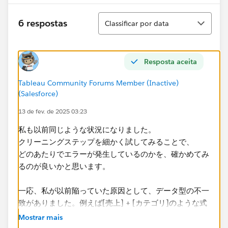
Classificar
6 respostas
Classificar por data
Resposta aceita
Tableau Community Forums Member (Inactive)
(Salesforce)
13 de fev. de 2025 03:23
私も以前同じような状況になりました。​
クリーニングステップを細かく試してみることで、
どのあたりでエラーが発生しているのかを、確かめてみ
るのが良いかと思います。
一応、私が以前陥っていた原因として、データ型の不一
致がありました。例えば[売上] + [カテゴリ]のような式
で、売上＝数値・カテゴリ＝文字列 、、といったよう
Mostrar mais
なものです。