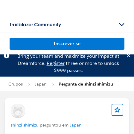
Trailblazer Community
Inscrever-se
Bring your team and maximize your impact at
Dreamforce.
Register
three or more to unlock
$999 passes.
Grupos
Japan
Pergunta de shinzi shimizu
shinzi shimizu
perguntou em
Japan