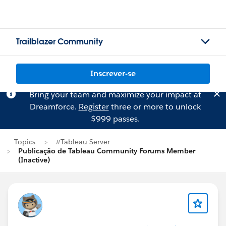
Trailblazer Community
Inscrever-se
Bring your team and maximize your impact at
Dreamforce.
Register
three or more to unlock
$999 passes.
Topics
#Tableau Server
Publicação de Tableau Community Forums Member
(Inactive)