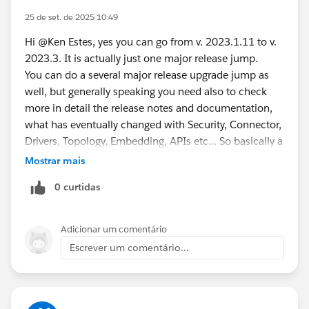
25 de set. de 2025 10:49
Hi @Ken Estes​, yes you can go from v. 2023.1.11 to v.
2023.3. It is actually just one major release jump.
You can do a several major release upgrade jump as
well, but generally speaking you need also to check
more in detail the release notes and documentation,
what has eventually changed with Security, Connector,
Drivers, Topology, Embedding, APIs etc... So basically a
round of testing.
Mostrar mais
That's why if you were planning to do an in-place
0 curtidas
upgrade, you should consider doing a "blue-green"
deployment
where you provision a fresh second
environment where validation occurs at the upgraded
Adicionar um comentário
version, then you do a Tableau backup / restore then
Escrever um comentário...
swap / repoint DNS or Reverse Proxy that you may
have. In case, you recovery strategy in case something
is wrong is also solid.