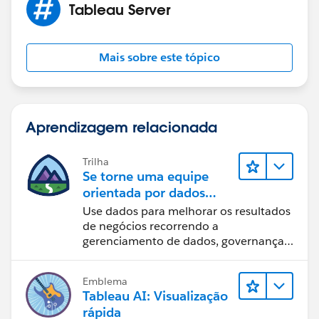
Tableau Server
Mais sobre este tópico
Aprendizagem relacionada
Trilha
Se torne uma equipe
orientada por dados
usando o Tableau
Use dados para melhorar os resultados
de negócios recorrendo a
gerenciamento de dados, governança
de dados, ferramentas de visualização
de dados, narrativa baseada em dados
Emblema
e colaboração.
Tableau AI: Visualização
rápida