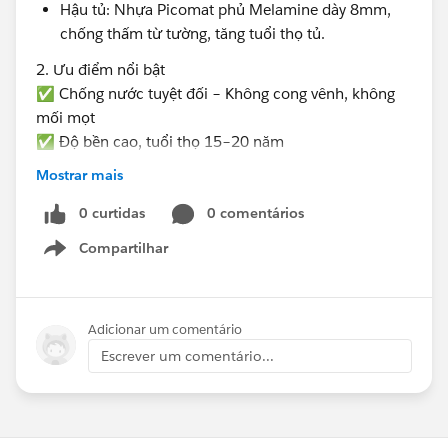
Hậu tủ: Nhựa Picomat phủ Melamine dày 8mm,
chống thấm từ tường, tăng tuổi thọ tủ.
2. Ưu điểm nổi bật
✅ Chống nước tuyệt đối – Không cong vênh, không
mối mọt
✅ Độ bền cao, tuổi thọ 15–20 năm
✅ Dễ vệ sinh, bề mặt nhẵn mịn
Mostrar mais
✅ Chống cháy lan – An toàn khi sử dụng gần bếp nấu
✅ Thi công & vận chuyển dễ dàng
0 curtidas
0 comentários
Tuy nhiên, tủ Picomat có vài nhược điểm như: không
Compartilhar
Show menu
chạm khắc hoa văn tinh xảo như gỗ, khả năng chịu
lực và bám vít kém hơn gỗ tự nhiên, giá thành cao hơn
một số loại ván thông thường.
Adicionar um comentário
3. Báo giá tủ bếp nhựa Picomat tại Nội Thất Bến
Escrever um comentário...
Thành
Giá dao động từ 3.600.000đ đến 4.700.000đ/mét dài,
tùy loại thùng – cánh – lớp phủ.
Miễn phí thiết kế 3D theo yêu cầu, hỗ trợ vận chuyển –