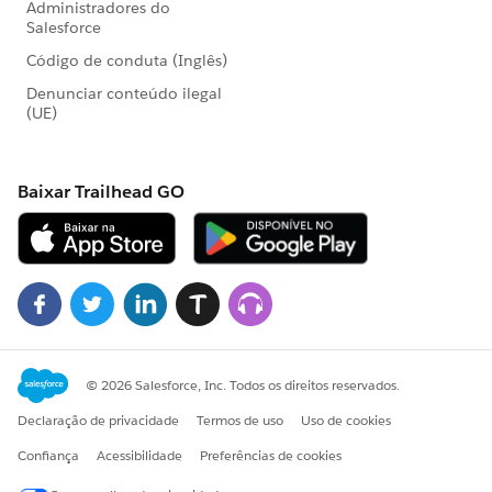
Melamine (nhám, vân gỗ) tùy phong cách.
Picomat bắt vít kém hơn gỗ nhưng vẫn đảm bảo
chắc chắn khi thi công đúng kỹ thuật.
👉 Bạn cần báo giá chi tiết – bản vẽ 3D – tư vấn miễn
phí?
Liên hệ ngay Nội Thất Bến Thành để được hỗ trợ chọn
mẫu tủ đẹp – chất lượng – đúng ngân sách!
☎️ Hotline/Zalo: 0937894488 – 0977788848
🌐 Website:
noithatbenthanh.vn
⌗TủBếpNhựaPicomat ⌗TủBếpChốngẨm
⌗NộiThấtBếnThành ⌗ThiCôngTủBếp ⌗BáoGiáTủBếp
⌗PicomatChínhHãng