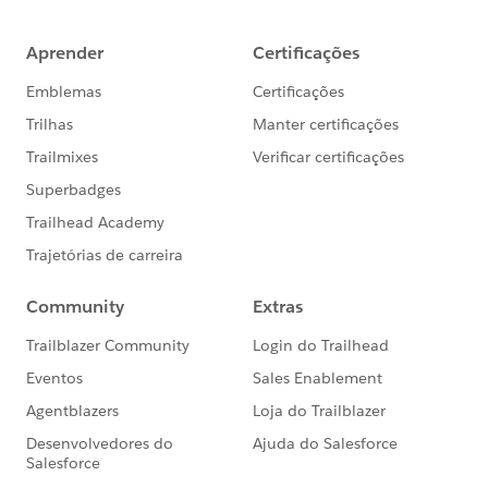
lắp đặt tại TP.HCM và khu vực lân cận.
Cam kết sử dụng vật liệu chính hãng 100%, bảo hành
kỹ thuật 2 năm.
4. Bộ sưu tập mẫu bếp đẹp – hiện đại 2025
Nội Thất Bến Thành cung cấp hơn 99+ mẫu tủ bếp
nhựa Picomat đa dạng kiểu dáng từ chữ I, L, U đến
thiết kế phong cách tối giản, sang trọng hay hiện đại
cao cấp. Các mẫu đều có phối màu tinh tế, phù hợp
nhiều diện tích và phong cách nội thất.
5. Hướng dẫn nhận biết Picomat chính hãng
✔ Có lớp màng bảo vệ (PE hoặc Kraft)
✔ In dòng chữ điện tử:
Picomat / MSP / ISO
9001:2015
✔ Logo dập nổi và mã sản phẩm khắc laser
✔ Màu trắng ngà tự nhiên, không chứa chì, an toàn
sức khỏe
6. Giải đáp thắc mắc phổ biến
Tủ Picomat rất bền, phù hợp khí hậu ẩm.
Nên chọn phủ Acrylic (bóng, hiện đại) hoặc