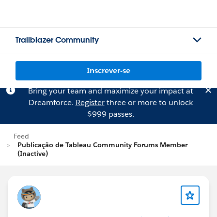
Trailblazer Community
Inscrever-se
Bring your team and maximize your impact at
Dreamforce.
Register
three or more to unlock
$999 passes.
Feed
Publicação de Tableau Community Forums Member
(Inactive)