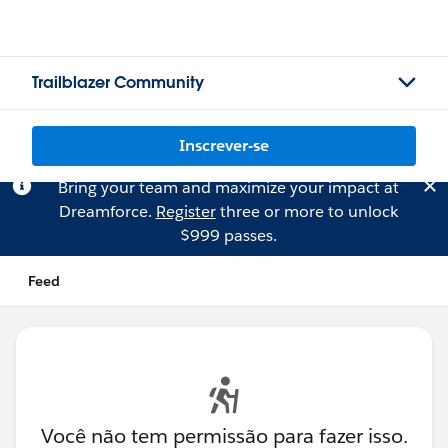
Trailblazer Community
Inscrever-se
Bring your team and maximize your impact at
Dreamforce.
Register
three or more to unlock
$999 passes.
Feed
Você não tem permissão para fazer isso.