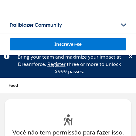
Trailblazer Community
Inscrever-se
Bring your team and maximize your impact at
Dreamforce.
Register
three or more to unlock
$999 passes.
Feed
Você não tem permissão para fazer isso.