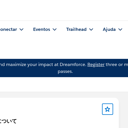
onectar
Eventos
Trailhead
Ajuda
and maximize your impact at Dreamforce.
Register
three or m
passes.
について