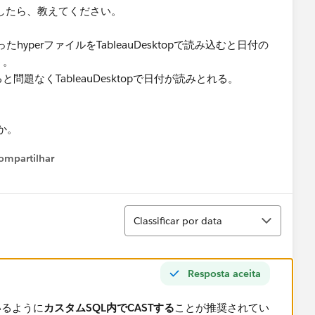
したら、教えてください。​
hyperファイルをTableauDesktopで読み込むと日付の
う。
ると問題なくTableauDesktopで日付が読みとれる。
。​
ompartilhar
Show menu
Classificar
Classificar por data
Resposta aceita
いるように
カスタムSQL内でCASTする
ことが推奨されてい