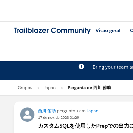
Trailblazer Community
Visão geral
C
Bring your team 
Grupos
Japan
Pergunta de 西川 侑助
西川 侑助
perguntou em
Japan
17 de nov. de 2023 01:29
カスタムSQLを使用したPrepでの出力