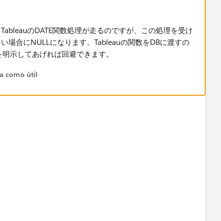
ableauのDATE関数処理が走るのですが、この処理を受け
合にNULLになります。Tableauの関数をDBに渡すの
Lを明示してあげれば回避できます。
ta como útil