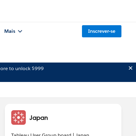
Mais
Inscrever-se
ore to unlock $999
Japan
Tableau User Group board | Japan