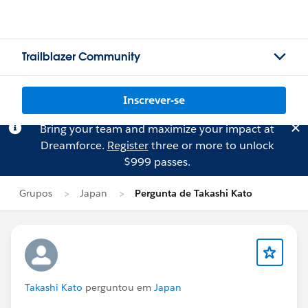
Trailblazer Community
Inscrever-se
Bring your team and maximize your impact at
Dreamforce.
Register
three or more to unlock
$999 passes.
Grupos
Japan
Pergunta de Takashi Kato
Takashi Kato
perguntou em
Japan