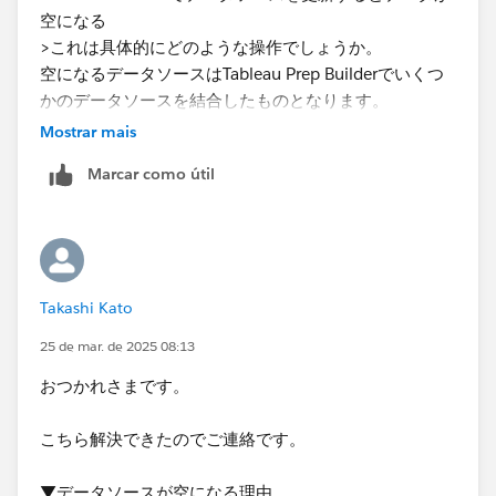
空になる
>これは具体的にどのような操作でしょうか。
空になるデータソースはTableau Prep Builderでいくつ
かのデータソースを結合したものとなります。
Tableau Cloud上で該当フローの更新を実行、またはス
Mostrar mais
ケジュールによる実行を行った場合に出力されるデータ
Marcar como útil
が空となってしまいます。
※Tableau ServerではなくTableau Cloudでした。
> また、可能でしたら、データが空になるとは具体的に
どのような状態なのか...
Takashi Kato
画像はTableau Desktopで該当データソースを表示した
ものです。
25 de mar. de 2025 08:13
カラムは存在しているが、レコードが存在しない状態と
おつかれさまです。
なります。
こちら解決できたのでご連絡です。
▼データソースが空になる理由