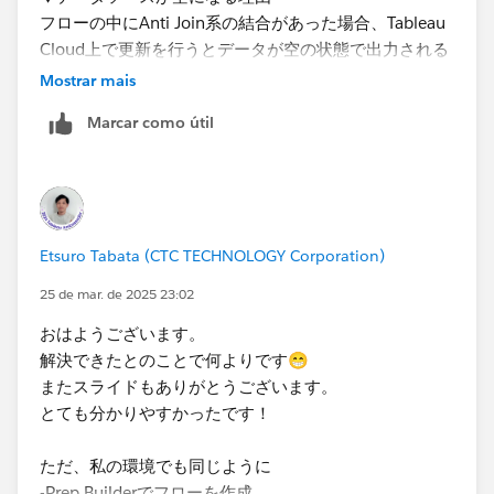
フローの中にAnti Join系の結合があった場合、Tableau
Cloud上で更新を行うとデータが空の状態で出力される
Mostrar mais
▼共有用 スライド
Marcar como útil
https://docs.google.com/presentation/d/1Kji45fYt-
TuRC_EOeHyMQqcswmwTdIBaWtSwtMdFpek/edit#sli
de=id.g33b34588a39_0_22
Etsuro Tabata (CTC TECHNOLOGY Corporation)
25 de mar. de 2025 23:02
おはようございます。
解決できたとのことで何よりです😁 ​
またスライドもありがとうございます。
とても分かりやすかったです！
ただ、私の環境でも同じように
-Prep Builderでフローを作成