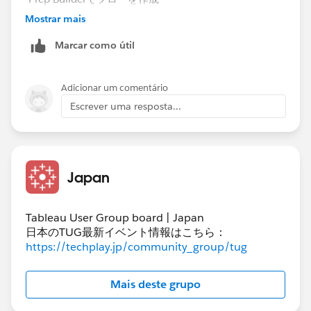
-フローをTableau Cloudにパブリッシュ
Mostrar mais
-Cloud上でフローを実行
Marcar como útil
してみたのですが、所謂「データが空の状態になる事
象」​は発生しませんでした。。
Tableau Prep Builderは2024.3.1、Tableau Cloudは
Adicionar um comentário
2025.1を使っています。
Escrever uma resposta...
ちょっとモヤモヤしています。
Japan
Tableau User Group board | Japan
日本のTUG最新イベント情報はこちら：
https://techplay.jp/community_group/tug
Mais deste grupo