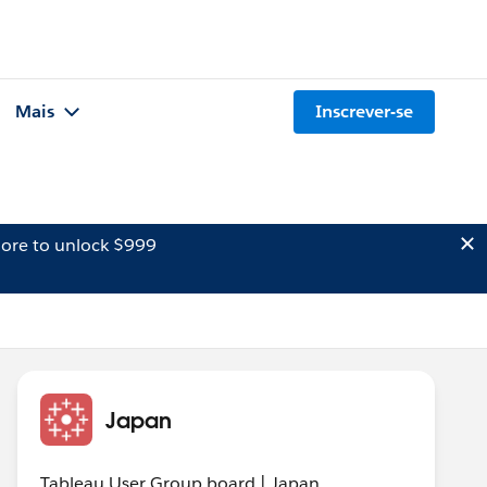
Mais
Inscrever-se
ore to unlock $999
Japan
Tableau User Group board | Japan