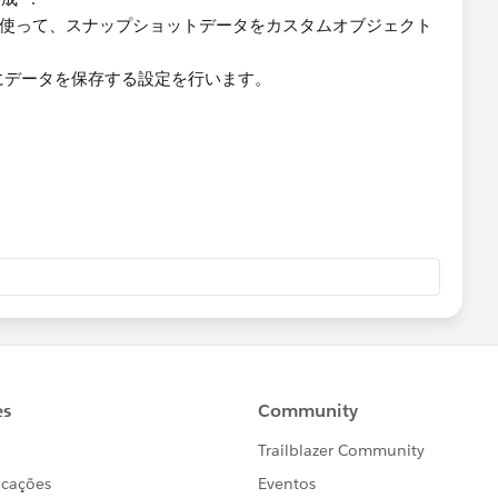
ト機能を使って、スナップショットデータをカスタムオブジェクト
にデータを保存する設定を行います。
に接続**:
ら「Salesforce」に接続します。
し、接続します。
択し、データを取得します。