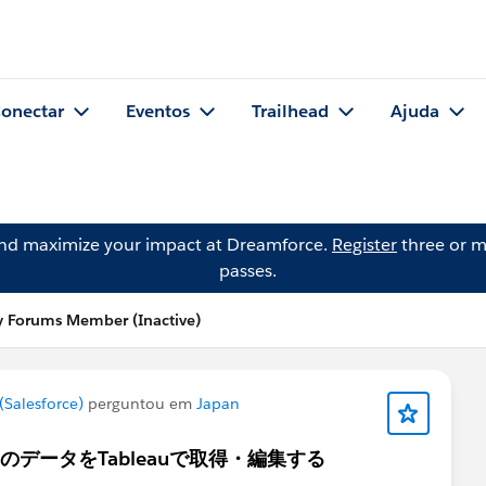
onectar
Eventos
Trailhead
Ajuda
and maximize your impact at Dreamforce.
Register
three or m
passes.
 Forums Member (Inactive)
Salesforce)
perguntou em
Japan
トのデータをTableauで取得・編集する