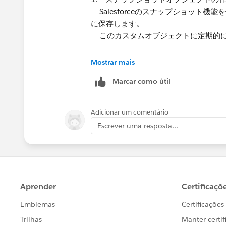
- Salesforceのスナップショッ
に保存します。
- このカスタムオブジェクトに定期的
2. **Tableauからカスタムオブジェクト
Mostrar mais
- Tableauを開き、「データ」メニューか
Marcar como útil
- Salesforceのログイン情報を入力
- 接続後、カスタムオブジェクトを選
Adicionar um comentário
Escrever uma resposta...