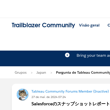
Trailblazer Community
Visão geral
C
Bring your team 
Grupos
Japan
Pergunta de Tableau Community
Tableau Community Forums Member (Inactive) (
27 de mai. de 2024 07:24
Salesforceのスナップショットレポー