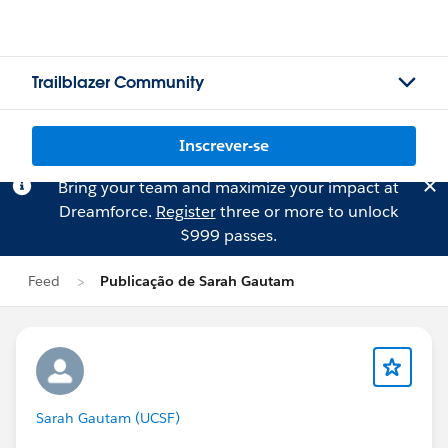
Trailblazer Community
Inscrever-se
Bring your team and maximize your impact at
Dreamforce.
Register
three or more to unlock
$999 passes.
Feed
Publicação de Sarah Gautam
Sarah Gautam (UCSF)