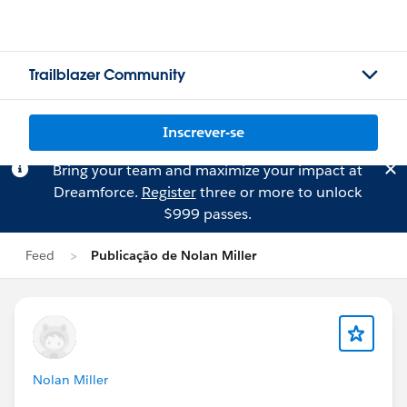
Trailblazer Community
Inscrever-se
Bring your team and maximize your impact at
Dreamforce.
Register
three or more to unlock
$999 passes.
Feed
Publicação de Nolan Miller
Nolan Miller