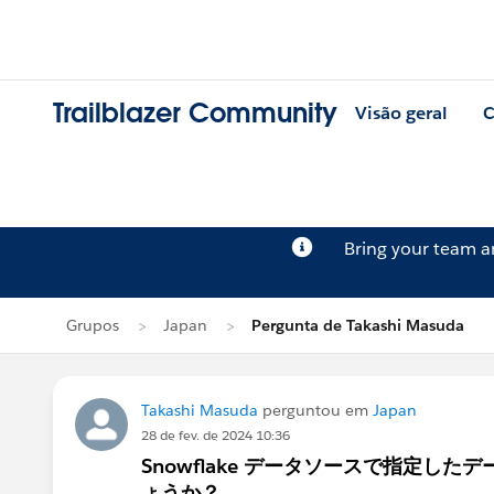
Trailblazer Community
Visão geral
C
Bring your team 
Grupos
Japan
Pergunta de Takashi Masuda
Takashi Masuda
perguntou em
Japan
28 de fev. de 2024 10:36
Snowflake データソースで指定
ょうか？