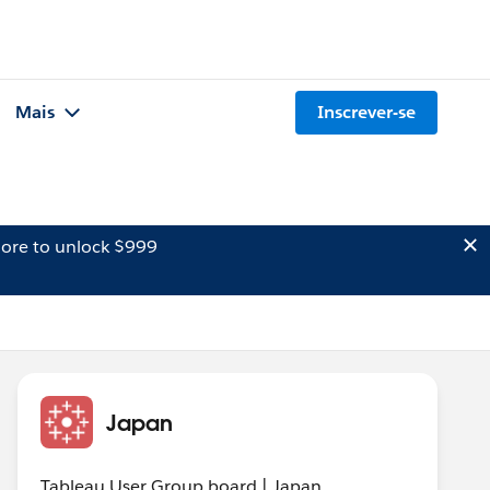
Mais
Inscrever-se
ore to unlock $999
Japan
Tableau User Group board | Japan