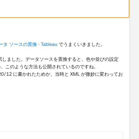
なりますが、ファイル（.twb / .tds）のXMLを直接書
ポート外なので公式情報はありませんが、有志が解説ページ
見つけられます。
ータ ソースの置換 - Tableau
でうまくいきました。
め試しました。データソースを置換すると、色や並びの設定
め、このような方法も公開されているのですね。
0/12 に書かれたためか、当時と XML が微妙に変わってお