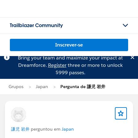
Trailblazer Community
Inscrever-se
Bring your team and maximize your impact at
Dreamforce.
Register
three or more to unlock
$999 passes.
Grupos
Japan
Pergunta de 謙児 岩井
謙児 岩井
perguntou em
Japan