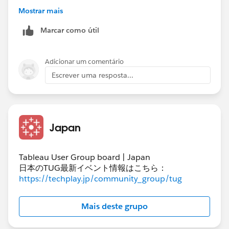
Prep Conductorを利用するための有償オプションが必
If this post resolves the question, would you be so
Mostrar mais
要です。
kind to "Select as Best"?. This will help other users find
Marcar como útil
https://www.tableau.com/ja-jp/products/add-
the same answer/resolution and help community keep
ons/data-management
track of answered questions. Thank you.
(To use Tableau Prep on Server, you need a paid option
Adicionar um comentário
to use Tableau Prep Conductor.
Regards,
Escrever uma resposta...
https://www.tableau.com/en-us/products/add-
ons/data-management
)
Diego Martinez
Tableau Visionary and Forums Ambassador
Tableau Prep Conductorの有効化の方法は以下です。
Japan
https://help.tableau.com/current/server/ja-
jp/prep_conductor_config_server_overview.htm
(Here's how to enable Tableau Prep Conductor.)
Tableau User Group board | Japan
https://help.tableau.com/current/server/en-
日本のTUG最新イベント情報はこちら：
https://techplay.jp/community_group/tug
gb/prep_conductor_config_server_overview.htm
)
*If you get the best results from this exchange, I would
Mais deste grupo
appreciate it if you could choose the best answer or
upvote.