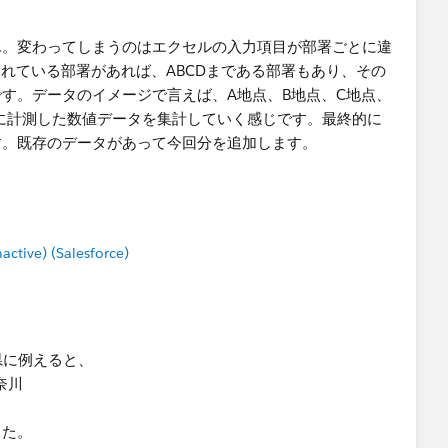
ん。変わってしまうのはエクセルの入力項目が部署ごとに違
られている部署があれば、ABCDまである部署もあり、その
す。データのイメージで言えば、A地点、B地点、C地点、
に計測した数値データを集計していく感じです。最終的に
す。既存のデータがあって今回分を追加します。
tive) (Salesforce)
県に例えると、
奈川
した。