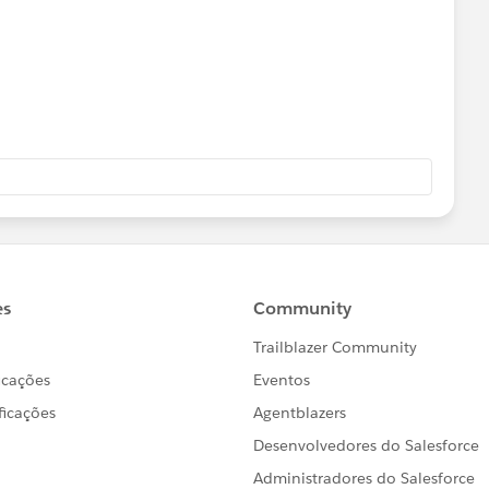
データを持たせたExcel
①をユニオンすることでフィールドの欠損を防ぐ、という
中に従来は存在するはずのフィールドに対する処理が書かれ
ルドの名称を「東京都」に変更するとか）、新しく読み込ん
ない場合、エラーは避けられないと思いました。
定で全フィールドを持っているダミーデータを噛ませること
こういった手法は既に検討されて却下されていますか？