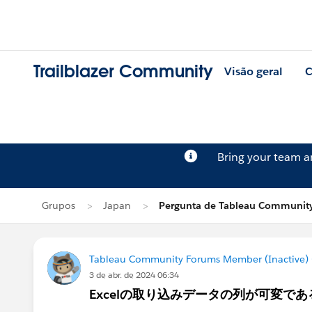
Trailblazer Community
Visão geral
C
Bring your team 
Grupos
Japan
Pergunta de Tableau Community
Tableau Community Forums Member (Inactive) (
3 de abr. de 2024 06:34
Excelの取り込みデータの列が可変で