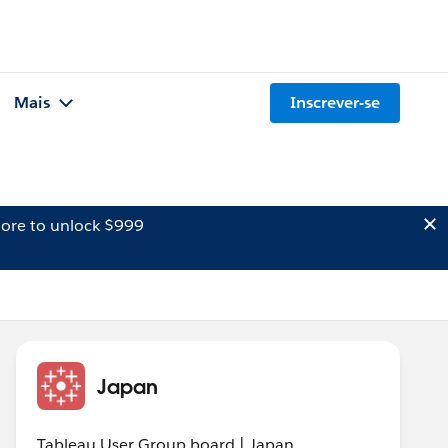
Mais
Inscrever-se
ore to unlock $999
Japan
Tableau User Group board | Japan