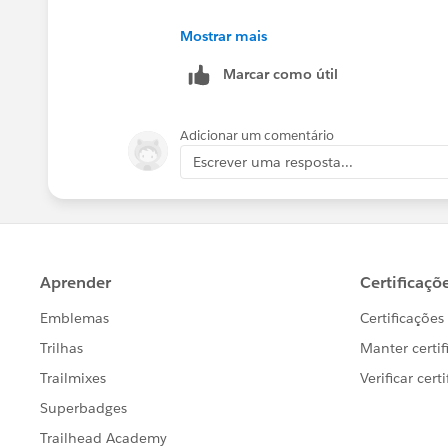
Prepに
Mostrar mais
①各地方別のExcel
Marcar como útil
とは別に、
②全都道府県フィールドと最低限のダミー
を用意して、読み込ませておき、②に
Adicionar um comentário
のはできないでしょうか？
Escrever uma resposta...
私の経験・知識レベルでは、フローの
ている場合（例えば、「東京」フィー
だデータに該当のフィールドが存在し
フィールドの欠損が生じないように固
でエラーは避けられると思いますが、