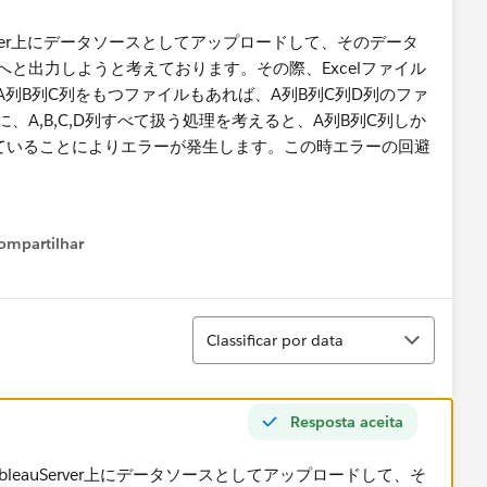
leauServer上にデータソースとしてアップロードして、そのデータ
へと出力しようと考えております。その際、Excelファイル
列B列C列をもつファイルもあれば、A列B列C列D列のファ
、A,B,C,D列すべて扱う処理を考えると、A列B列C列しか
ていることによりエラーが発生します。この時エラーの回避
ompartilhar
Show menu
Classificar
Classificar por data
Resposta aceita
ルをTableauServer上にデータソースとしてアップロードして、そ