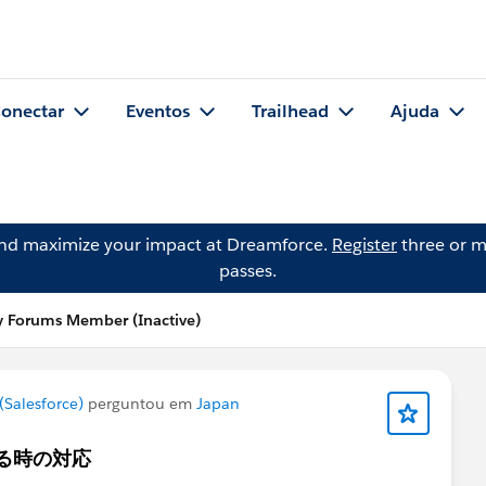
onectar
Eventos
Trailhead
Ajuda
and maximize your impact at Dreamforce.
Register
three or m
passes.
 Forums Member (Inactive)
Salesforce)
perguntou em
Japan
ある時の対応