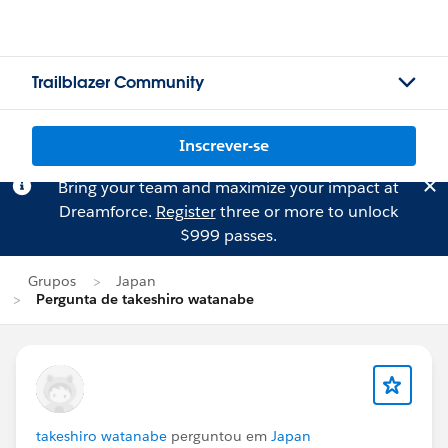
Trailblazer Community
Inscrever-se
Bring your team and maximize your impact at
Dreamforce.
Register
three or more to unlock
$999 passes.
Grupos
Japan
Pergunta de takeshiro watanabe
takeshiro watanabe
perguntou em
Japan