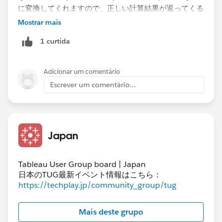
に変換してくれますので、正しい計算結果が返ってくる
はずです。
Mostrar mais
ZN(​項目A) + ZN(項目B) ＋ ZN(項目C) ＋ ZN(項目D​)
1 curtida
計算フィールドから NULL の結果が返される | Tableau
Software
Adicionar um comentário
Escrever um comentário...
Japan
Tableau User Group board | Japan
日本のTUG最新イベント情報はこちら：
https://techplay.jp/community_group/tug
Mais deste grupo