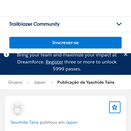
Trailblazer Community
Inscrever-se
Bring your team and maximize your impact at
Dreamforce.
Register
three or more to unlock
$999 passes.
Grupos
Japan
Publicação de Yasuhide Taira
Yasuhide Taira
publicou em
Japan