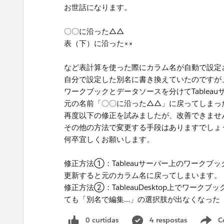
お世話になります。
〇〇に沿った△△
表（下）に沿った××
など表計算を使った際にカラム名が自動で設定
自分で設定した別名に書き換えていたのですが
ワークブックとデータソースを分けてTablea
元の名前「〇〇に沿った△△」に戻ってしまっ
再度以下の修正を試みましたが、改善できませ
その他の方法で変更する手段はありますでしょ
何卒宜しくお願いします。
修正方法①：Tableauサーバー上のワークブ
更新すると元のカラム名に戻ってしまいます。
修正方法②：TableauDesktop上でワー
ても「別名で編集…」の選択肢が出なくなった
0 curtidas
4 respostas
C