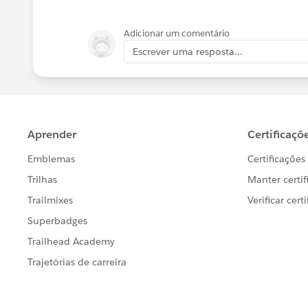
まずDesktopで別名の編集を行い、​
Adicionar um comentário
Escrever uma resposta...
そしてデータソースをパブリッシュ。
すると、Desktopでは別名の編集が
のと思われる）
そこで対処法として、データソースのW