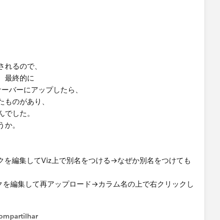
されるので、
、最終的に
uサーバーにアップしたら、
たものがあり、
んでした。
うか。
ックを編集してViz上で別名をつける→なぜか別名をつけても
クブックを編集して再アップロード→カラム名の上で右クリックし
ompartilhar