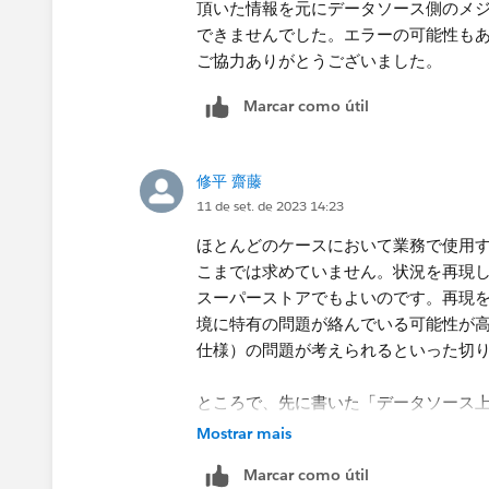
頂いた情報を元にデータソース側のメ
できませんでした。エラーの可能性も
ご協力ありがとうございました。
Marcar como útil
修平 齋藤
11 de set. de 2023 14:23
ほとんどのケースにおいて業務で使用
こまでは求めていません。状況を再現して
スーパーストア​でもよいのです。再現
境に特有の問題が絡んでいる可能性が
仕様）の問題が考えられるといった切
ところで、先に書いた「データソース
う手順は試してみていただいたのでし
Mostrar mais
した。手順は以下の通り。
Marcar como útil