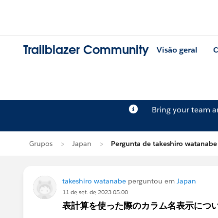
Trailblazer Community
Visão geral
C
Bring your team 
Grupos
Japan
Pergunta de takeshiro watanabe
takeshiro watanabe
perguntou em
Japan
11 de set. de 2023 05:00
表計算を使った際のカラム名表示につ