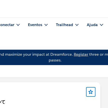
onectar
Eventos
Trailhead
Ajuda
and maximize your impact at Dreamforce.
Register
three or m
passes.
いて