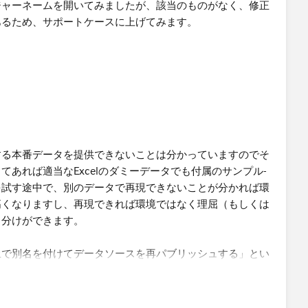
ジャーネームを開いてみましたが、該当のものがなく、修正
あるため、サポートケースに上げてみます。
する本番データを提供できないことは分かっていますのでそ
あれば適当なExcelのダミーデータでも付属のサンプル-
を試す途中で、別のデータで再現できないことが分かれば環
高くなりますし、再現できれば環境ではなく理屈（もしくは
り分けができます。
上で別名を付けてデータソースを再パブリッシュする」とい
ょうか。とりあえず手元でそれっぽい再現と対処をしてみま