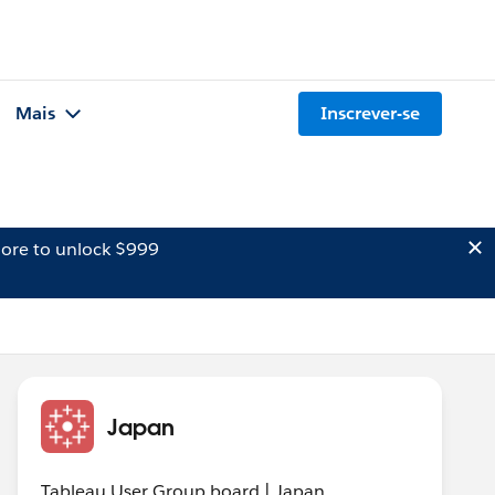
Mais
Inscrever-se
ore to unlock $999
Japan
Tableau User Group board | Japan