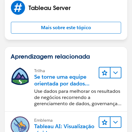
Tableau Server
Mais sobre este tópico
Aprendizagem relacionada
Trilha
Se torne uma equipe
orientada por dados
usando o Tableau
Use dados para melhorar os resultados
de negócios recorrendo a
gerenciamento de dados, governança
de dados, ferramentas de visualização
de dados, narrativa baseada em dados
Emblema
e colaboração.
Tableau AI: Visualização