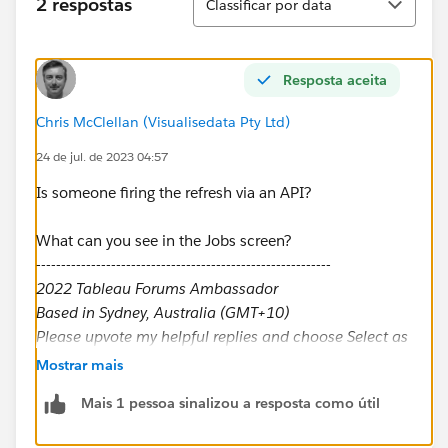
2 respostas
Classificar por data
Resposta aceita
Chris McClellan (Visualisedata Pty Ltd)
24 de jul. de 2023 04:57
Is someone firing the refresh via an API?
What can you see in the Jobs screen?
-----------------------------------------------------------
2022 Tableau Forums Ambassador
Based in Sydney, Australia (GMT+10)
Please upvote my helpful replies and choose Select as
Best Answer if it really is the best :)
Mostrar mais
Mais 1 pessoa sinalizou a resposta como útil