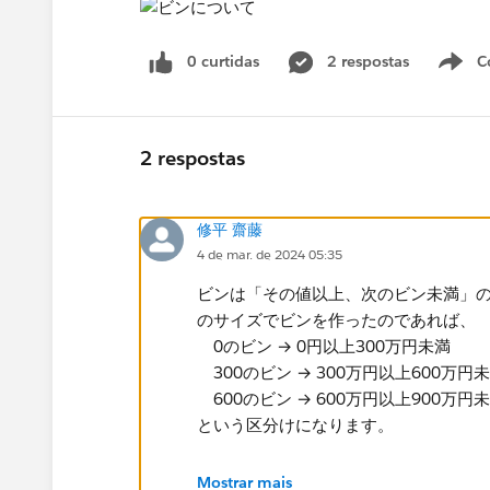
0 curtidas
2 respostas
C
2 respostas
修平 齋藤
4 de mar. de 2024 05:35
ビンは「その値以上、次のビン未満」​
のサイズでビンを作ったのであれば、
0のビン → 0円以上300万円未満
​ 300のビン → 300万円以上600万円
600のビン → 600万円以上900万円
という​区分けになります。
「うまくいっていないよう思えます」
Mostrar mais