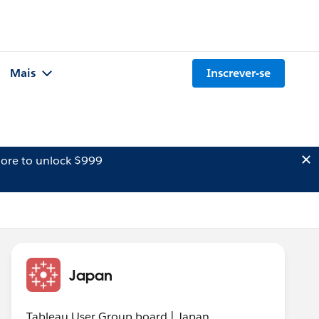
Mais
Inscrever-se
ore to unlock $999
Japan
Tableau User Group board | Japan