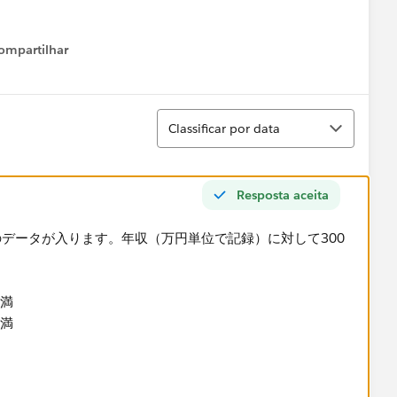
ompartilhar
Show menu
Classificar
Classificar por data
Resposta aceita
のデータが入ります。年収（万円単位で記録）に対して300
未満
未満
というのがどういった理由によるものなのか分かりません