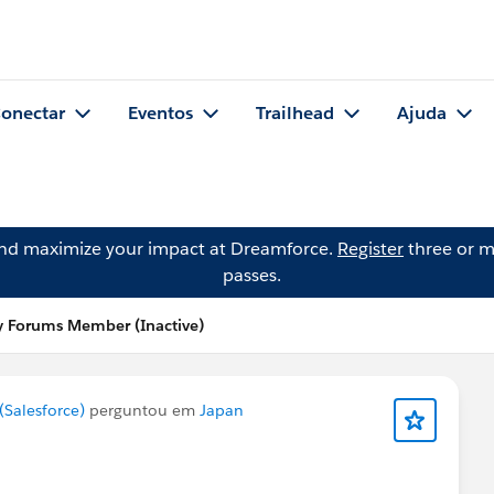
onectar
Eventos
Trailhead
Ajuda
and maximize your impact at Dreamforce.
Register
three or m
passes.
 Forums Member (Inactive)
Salesforce)
perguntou em
Japan