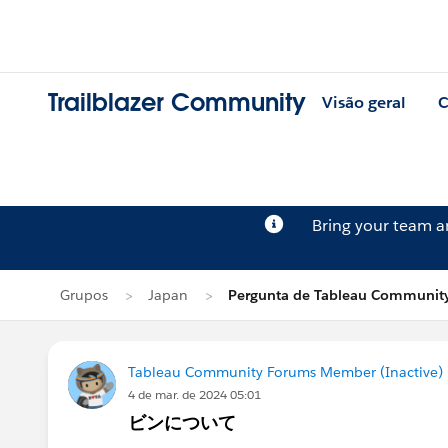
Trailblazer Community
Visão geral
C
Bring your team 
Grupos
Japan
Pergunta de Tableau Community
Tableau Community Forums Member (Inactive) (
4 de mar. de 2024 05:01
ビンについて