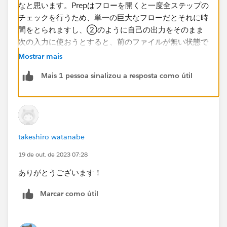
なと思います。Prepはフローを開くと一度全ステップの
チェックを行うため、単一の巨大なフローだとそれに時
間をとられますし、②のように自己の出力をそのまま
次の入力に使おうとすると、前のファイルが無い状態で
はエラーを起こします。
Mostrar mais
Mais 1 pessoa sinalizou a resposta como útil
「フローファイルAの処理が終わったらフローファイル
Bを起動する」というようにチェーンする場合、
Tableau Prepをローカルマシンで動かしていればCLIで
バッチ処理することができます。ただ、処理終了までの
待機時間を見ないといけないので、バッチの組み方は工
takeshiro watanabe
夫が必要だとは思います。公式ヘルプのリンクを下に貼
りますが、ネットで検索すると有志のブログなども出て
19 de out. de 2023 07:28
きます。
ありがとうございます！
コマンド ラインからフロー出力ファイルを更新 -
Tableau
Marcar como útil
TableauServer/Cloudを利用していてData Management
Add-onを導入している場合はフローの定期実行とリン