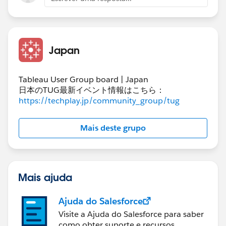
A.Tableau Prep Conductor（有償）で実行
B.コマンドラインまたはWindowsの「タスクスケジュ
ーラ」で実行
C.Tableau Server Client（Python）で実行
Japan
最後に、余談ですが、私の場合、Outputデータが大容
量のため、PrepフローでのTableau Serverへのパブリッ
Tableau User Group board | Japan
日本のTUG最新イベント情報はこちら：
シュに時間がかかりすぎたので、その部分はSQLで対応
https://techplay.jp/community_group/tug
しました。（対応前：40分 → 対応後：3分）
Mais deste grupo
Mais ajuda
Ajuda do Salesforce
Visite a Ajuda do Salesforce para saber
como obter suporte e recursos