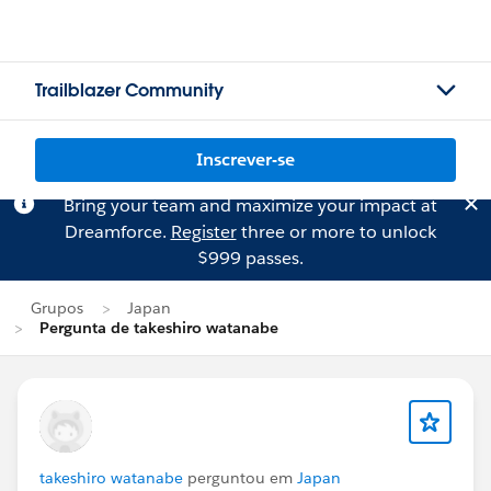
Trailblazer Community
Inscrever-se
Bring your team and maximize your impact at
Dreamforce.
Register
three or more to unlock
$999 passes.
Grupos
Japan
Pergunta de takeshiro watanabe
takeshiro watanabe
perguntou em
Japan