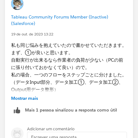
クスケジュールが実行できるので、今は導入していない
にしても将来的な拡張の可能性も考慮すると、フローフ
Tableau Community Forums Member (Inactive)
ァイルを分けたほうが都合がいいのかなと思います。
(Salesforce)
フロー タスクのスケジュール - Tableau
19 de out. de 2023 13:22
私も同じ悩みを抱えていたので書かせていただきます。
まず、①が良いと思います。
自動実行が出来るなら作業者の負荷が少ない（PCの前
に張り付いておかなくて良い）ので。​
私の場合、一つのフローをステップごとに分けました。
（データInput部分、データ加工①、データ加工②、
Output用データ整形）
Mostrar mais
次に、フローの自動実行ですが、3パターンあります。
Mais 1 pessoa sinalizou a resposta como útil
お使いの環境（製品やセキュリティ権限など）によって
選択いただくのが良いと思います。ちなみに私のクライ
アント先ではAのみOKで、B,Cは他影響懸念よりNoでし
Adicionar um comentário
た。。。
Escrever uma resposta...