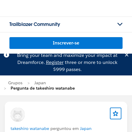
Trailblazer Community
Inscrever-se
Bring your team and maximize your impact at
Dreamforce.
Register
three or more to unlock
$999 passes.
Grupos
Japan
Pergunta de takeshiro watanabe
takeshiro watanabe
perguntou em
Japan