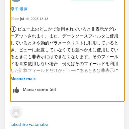
修平 齋藤
20 de jul. de 2023 13:13
① ビュー上のどこかで使用されていると非表示がグレ
ーアウトされます。また、データソースフィルタに使用
しているときや動的パラメータリストに利用していると
き、ビューに配置していなくても並べかえに使用してい
るときにも​非表示にはできなくなります。そのフィール
ドを直接使用しない場合、例えばそのフィールドを利用
した計算フィールドだけがビューにあるときは非表示に
できます。
Mostrar mais
Marcar como útil
② 確実に差し替えるのであれば参照の置換を使うこと
が推奨されます。データソースにメールアドレスのフィ
ールドが引き続き存在する場合は​メールアドレスのフィ
ールドが使えなくなるわけではないので、将来使う可能
性が残っていても置き換え可能です。
takeshiro watanabe