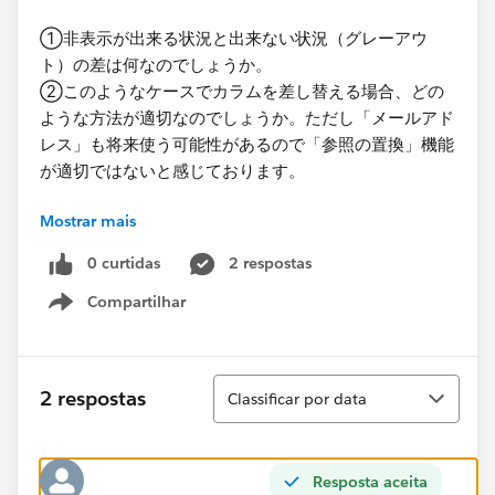
①非表示が出来る状況と出来ない状況（グレーアウ
ト）の差は何なのでしょうか。
②このようなケースでカラムを差し替える​場合、どの
ような方法が適切なのでしょうか。ただし「メールアド
レス」も将来使う可能性があるので「参照の置換」機能
が適切ではないと感じております。
Mostrar mais
以上、何卒宜しくお願いします。​
0 curtidas
2 respostas
Compartilhar
Show menu
Classificar
2 respostas
Classificar por data
Resposta aceita