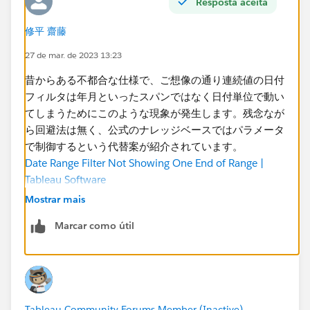
Resposta aceita
修平 齋藤
27 de mar. de 2023 13:23
昔からある不都合な仕様で、ご想像の通り連続値の日付
フィルタは年月といったスパンではなく日付単位で動い
てしまうためにこのような現象が発生します。残念なが
ら回避法は無く、公式のナレッジベースではパラメータ
で制御するという代替案が紹介されています。
Date Range Filter Not Showing One End of Range |
Tableau Software
Mostrar mais
改善してほしいという声も挙がっており、Idea（ユーザ
Marcar como útil
ーからの機能要望の投稿）も立ち上がっていますので、
よかったら票を投じてください。​
Idea: Using date slider with monthly data
(tableau.com)
Tableau Community Forums Member (Inactive)