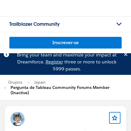
Trailblazer Community
Inscrever-se
Bring your team and maximize your impact at
Dreamforce.
Register
three or more to unlock
$999 passes.
Grupos
Japan
Pergunta de Tableau Community Forums Member
(Inactive)