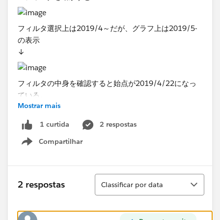
フィルタ選択上は2019/4～だが、グラフ上は2019/5-
の表示
↓
​フィルタの中身を確認すると始点が2019/4/22になっ
ている。
Mostrar mais
（恐らくスライダーを月単位に動かしているように見え
て、内部的には日単位で動いており、2019/4/22以降
2 respostas
1 curtida
という私邸で2019/5/01からが表示されている状態）​
Compartilhar
Show menu
これを回避し、年月単位でスライダーを動かせる日付範
囲のフィルタを作ることはできますでしょうか…？​
Classificar
2 respostas
Classificar por data