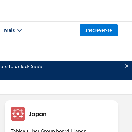
Mais
Inscrever-se
ore to unlock $999
Japan
Tableau User Group board | Japan