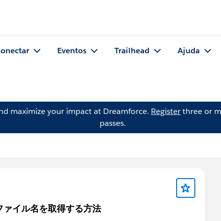
onectar
Eventos
Trailhead
Ajuda
and maximize your impact at Dreamforce.
Register
three or m
passes.
にファイル名を取得する方法