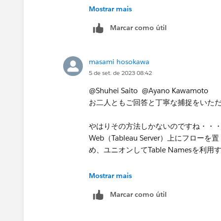
・対象フォルダ：常に対象の1ファイル
Mostrar mais
・対象フォルダ直下：「old」フォルダ
Marcar como útil
フォルダを含める」、にチェックが入
■Prepの設定
「ファイルフィルター」で、「*月実
masami hosokawa
績.xlsx、2月実績.xlsx・・・とい
5 de set. de 2023 08:42
@Shuhei Saito @Ayano Kawamoto
お二人ともご回答と丁寧な捕捉をいた
やはりその方法しかないのですね・・
Web（Tableau Server）上に
め、ユニオンしてTable Namesを利
「関数的なモノは無い」ことがハッキ
Mostrar mais
環境により、File Pahesを使用するか
Marcar como útil
ありがとうございました！