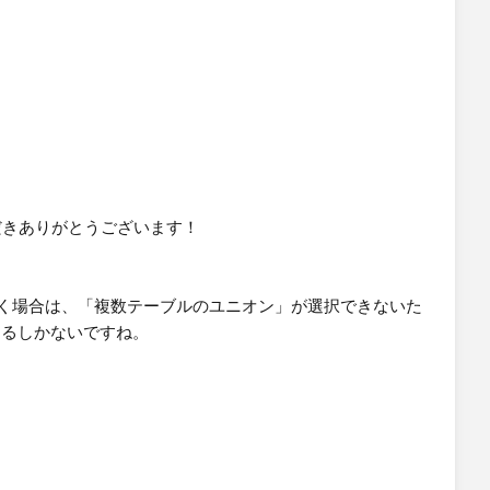
（今月分のファイル）を格納
を置き、利用しない先月までの分を格納。※Prepの「サブ
らないように注意
績」のようにワイルドカード指定しておく。（1月実
うファイル名だったため。）
だきありがとうございます！
・
フローを置く場合は、「複数テーブルのユニオン」が選択できないた
用するしかないですね。
リして良かったです。
Table Namesを使用するかで検討を進めます！