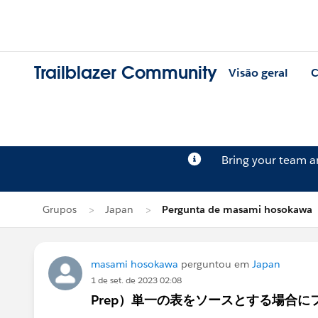
Trailblazer Community
Visão geral
C
Bring your team 
Grupos
Japan
Pergunta de masami hosokawa
masami hosokawa
perguntou em
Japan
1 de set. de 2023 02:08
Prep）単一の表をソースとする場合