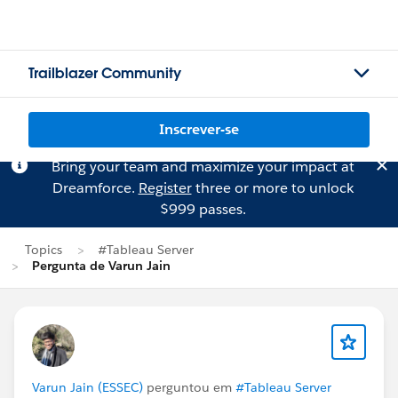
Trailblazer Community
Inscrever-se
Bring your team and maximize your impact at
Dreamforce.
Register
three or more to unlock
$999 passes.
Topics
#Tableau Server
Pergunta de Varun Jain
Varun Jain (ESSEC)
perguntou em
#Tableau Server