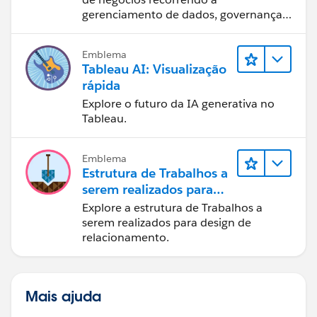
gerenciamento de dados, governança
de dados, ferramentas de visualização
de dados, narrativa baseada em dados
Emblema
e colaboração.
Tableau AI: Visualização
rápida
Explore o futuro da IA generativa no
Tableau.
Emblema
Estrutura de Trabalhos a
serem realizados para
designers
Explore a estrutura de Trabalhos a
serem realizados para design de
relacionamento.
Mais ajuda