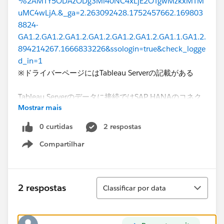
%2AMTY5ODAzODg3Mi40NC4xLjE2OTgwMzkxMTM
uMC4wLjA.&_ga=2.263092428.1752457662.169803
8824-
GA1.2.GA1.2.GA1.2.GA1.2.GA1.2.GA1.2.GA1.1.GA1.2.
894214267.1666833226&ssologin=true&check_logge
d_in=1
※ドライバーページにはTableau Serverの記載がある
Tableau Serverのデータに接続ではSAP HANAのコネク
Mostrar mais
タがありませんが、ServerからSAP HANAへの接続は可
能なのでしょうか。
0 curtidas
2 respostas
可能な場合、手順が記載されているURLなどをご教示い
Compartilhar
ただけますでしょうか。
Show menu
よろしくお願いいたします。
Classificar
2 respostas
Classificar por data