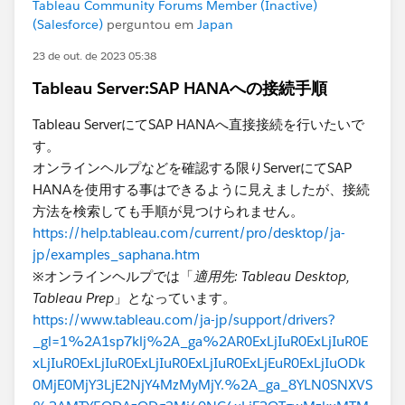
Tableau Community Forums Member (Inactive)
(Salesforce)
perguntou em
Japan
23 de out. de 2023 05:38
Tableau Server:SAP HANAへの接続手順
Tableau ServerにてSAP HANAへ直接接続を行いたいで
す。
オンラインヘルプなどを確認する限りServerにてSAP
HANAを使用する事はできるように見えましたが、接続
方法を検索しても手順が見つけられません。
https://help.tableau.com/current/pro/desktop/ja-
jp/examples_saphana.htm
※オンラインヘルプでは「
適用先: Tableau Desktop,
Tableau Prep
」となっています。
https://www.tableau.com/ja-jp/support/drivers?
_gl=1%2A1sp7klj%2A_ga%2AR0ExLjIuR0ExLjIuR0E
xLjIuR0ExLjIuR0ExLjIuR0ExLjIuR0ExLjEuR0ExLjIuODk
0MjE0MjY3LjE2NjY4MzMyMjY.%2A_ga_8YLN0SNXVS