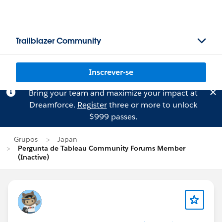
Trailblazer Community
Inscrever-se
Bring your team and maximize your impact at
Dreamforce.
Register
three or more to unlock
$999 passes.
Grupos
Japan
Pergunta de Tableau Community Forums Member
(Inactive)