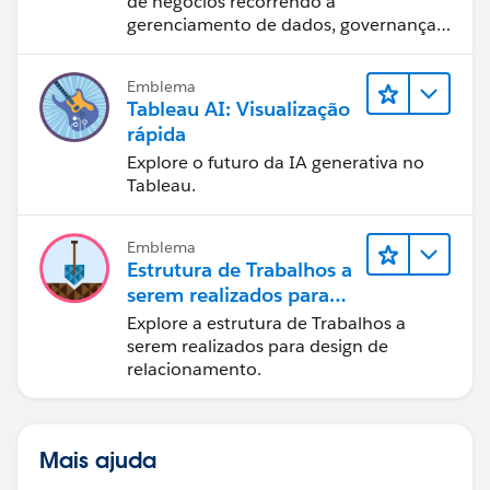
de negócios recorrendo a
gerenciamento de dados, governança
de dados, ferramentas de visualização
de dados, narrativa baseada em dados
Emblema
e colaboração.
Tableau AI: Visualização
rápida
Explore o futuro da IA generativa no
Tableau.
Emblema
Estrutura de Trabalhos a
serem realizados para
designers
Explore a estrutura de Trabalhos a
serem realizados para design de
relacionamento.
Mais ajuda