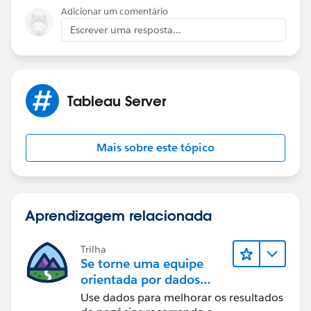
https://www.tableau.com/support/releases/bridge
Adicionar um comentário
20231.23.0711.1149
Escrever uma resposta...
20224.23.0709.1522
If this post resolves the question, would you be so
kind to "Select as Best"?. This will help other users find
Tableau Server
the same answer/resolution and help community keep
track of answered questions. Thank you.
Mais sobre este tópico
Regards,
Diego Martinez
Tableau Visionary and Forums Ambassador
Aprendizagem relacionada
Trilha
Se torne uma equipe
orientada por dados
usando o Tableau
Use dados para melhorar os resultados