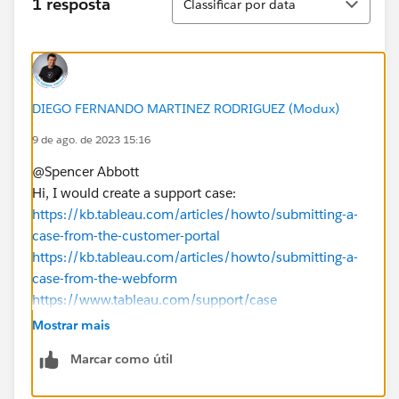
1 resposta
Classificar por data
DIEGO FERNANDO MARTINEZ RODRIGUEZ (Modux)
9 de ago. de 2023 15:16
@Spencer Abbott​
Hi, I would create a support case:
https://kb.tableau.com/articles/howto/submitting-a-
case-from-the-customer-portal
https://kb.tableau.com/articles/howto/submitting-a-
case-from-the-webform
https://www.tableau.com/support/case
Mostrar mais
As a workaround, I would begin by testing older
Marcar como útil
releases that were released on Aug 1st 2023 (which
should have any security updates).