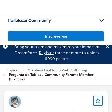
Trailblazer Community
Inscrever-se
Bring your team and maximize your impact at
Dreamforce.
Register
three or more to unlock
$999 passes.
Topics
#Tableau Desktop & Web Authoring
Pergunta de Tableau Community Forums Member
(Inactive)