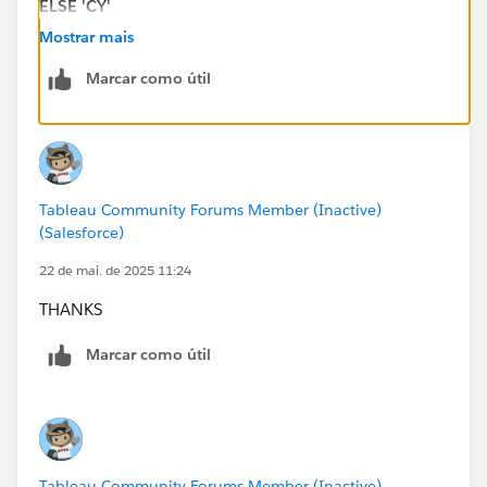
ELSE 'CY'
END
Mostrar mais
Marcar como útil
Tableau Community Forums Member (Inactive)
(Salesforce)
22 de mai. de 2025 11:24
THANKS
Marcar como útil
Tableau Community Forums Member (Inactive)