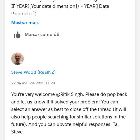
IF YEAR([Your date dimension]) = YEAR([Date
Parameter])
THEN "CY"
Mostrar mais
ELSEIF YEAR([Your date dimension]) = YEAR([Date
Marcar como útil
Parameter])-1
THEN "PY"
ELSE "Ignore"
END
And you'd filter out the "Ignore" ones as they're from
Steve Wood (RealNZ)
other years.
If I'm on the wrong track with what you're asking here
22 de mai. de 2025 11:29
then please do post back with more information. NB:
You're very welcome @Ritik Singh​. Please do pop back
Ideally you would attach a packaged workbook, with
and let us know if it solved your problem! You can
sample / non-sensitive data as an extract, so that we
select an answer as best to close off the thread (it will
can see where you're up to and the data you're
also help people searching for similar solutions in the
working with.
future). And you can upvote helpful responses. Ta,
Ta, Steve
Steve.