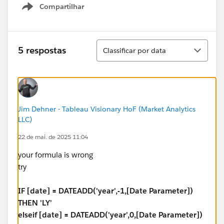
Compartilhar
Show menu
Classificar
5 respostas
Classificar por data
Jim Dehner - Tableau Visionary HoF (Market Analytics
LLC)
22 de mai. de 2025 11:04
your formula is wrong
try
IF [date] = DATEADD('year',-1,[Date Parameter])
THEN 'LY'
elseif [date] = DATEADD('year',0,[Date Parameter])