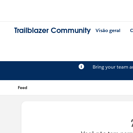
Trailblazer Community
Visão geral
C
Bring your team 
Feed