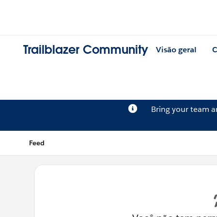
Trailblazer Community
Visão geral
C
Bring your team 
Feed